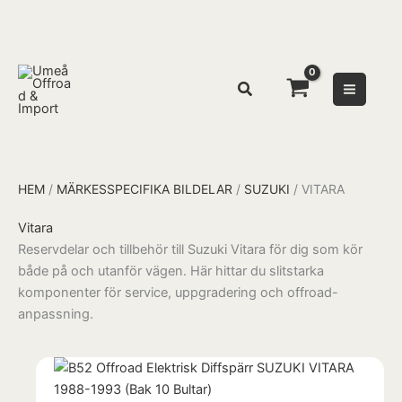
Hoppa
Products
till
search
innehåll
Sök
HEM
/
MÄRKESSPECIFIKA BILDELAR
/
SUZUKI
/ VITARA
Vitara
Reservdelar och tillbehör till Suzuki Vitara för dig som kör
både på och utanför vägen. Här hittar du slitstarka
komponenter för service, uppgradering och offroad-
anpassning.