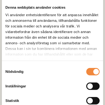
produkter redan från början får du en lösning som håller
Denna webbplats använder cookies
längre och fungerar bättre i praktiken.
Vi använder enhetsidentifierare för att anpassa innehållet
Oavsett om du ska serva bilen, åtgärda ett problem eller
och annonserna till användarna, tillhandahålla funktioner
bygga om den för mer offroad, hittar du här delar som är
för sociala medier och analysera vår trafik. Vi
anpassade för uppgiften. Fokus ligger på funktionella
vidarebefordrar även sådana identifierare och annan
lösningar som fungerar i verkligheten, inte bara på papper.
information från din enhet till de sociala medier och
annons- och analysföretag som vi samarbetar med.
Vanliga frågor & svar
Dessa kan i sin tur kombinera informationen med annan
information som du har tillhandahållit eller som de har
samlat in när du har använt deras tjänster.
Samtyckesval
Nödvändig
Inställningar
Statistik