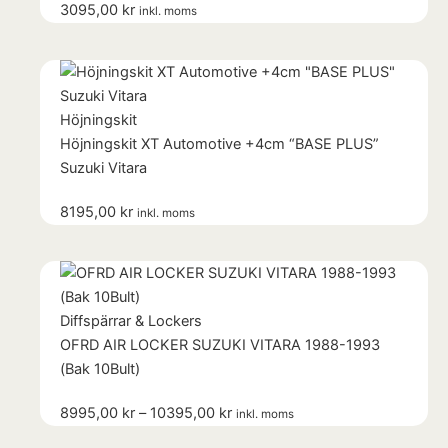
3095,00
kr
inkl. moms
Höjningskit
Höjningskit XT Automotive +4cm “BASE PLUS”
Suzuki Vitara
8195,00
kr
inkl. moms
Prisintervall:
8995,00 kr
till
Diffspärrar & Lockers
10395,00 kr
OFRD AIR LOCKER SUZUKI VITARA 1988-1993
(Bak 10Bult)
8995,00
kr
–
10395,00
kr
inkl. moms