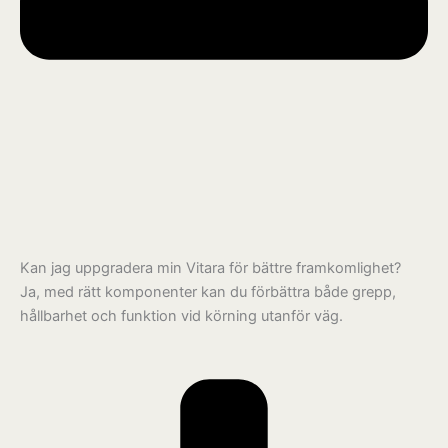
Kan jag uppgradera min Vitara för bättre framkomlighet?
Ja, med rätt komponenter kan du förbättra både grepp,
hållbarhet och funktion vid körning utanför väg.