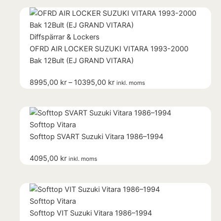
Prisintervall:
8995,00 kr
till
Diffspärrar & Lockers
10395,00 kr
OFRD AIR LOCKER SUZUKI VITARA 1993-2000
Bak 12Bult (EJ GRAND VITARA)
8995,00
kr
–
10395,00
kr
inkl. moms
Softtop Vitara
Softtop SVART Suzuki Vitara 1986–1994
4095,00
kr
inkl. moms
Softtop Vitara
Softtop VIT Suzuki Vitara 1986–1994