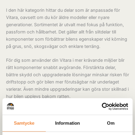
I den här kategorin hittar du delar som är anpassade för
Vitara, oavsett om du kör äldre modeller eller nyare
generationer. Sortimentet är utvalt med fokus på funktion,
passform och hållbarhet. Det gäller allt från slitdelar till
komponenter som förbättrar bilens egenskaper vid körning
på grus, snö, skogsvägar och enklare terräng.
För dig som använder din Vitara i mer krävande miljöer blir
rätt komponenter snabbt avgörande. Förstärkta delar,
bättre skydd och uppgraderade lösningar minskar risken för
driftstopp och gör bilen mer förutsägbar när underlaget
varierar. Även mindre uppgraderingar kan göra stor skillnad i
hur bilen upplevs bakom ratten.
Många Vitara-ägare använder sina bilar till jakt, friluftsliv eller
som dragbil. Då ställs andra krav än vid ren stadskörning.
Samtycke
Information
Om
Slitage ökar, belastningen blir ojämn och behovet av
pålitliga delar blir tydligare över tid. Genom att välja rätt