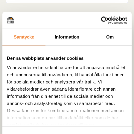
Samtycke
Information
Om
Denna webbplats använder cookies
Vi använder enhetsidentifierare för att anpassa innehållet
Filtrera efter pris
och annonserna till användarna, tillhandahålla funktioner
för sociala medier och analysera vår trafik. Vi
vidarebefordrar även sådana identifierare och annan
Produktkategorier
information från din enhet till de sociala medier och
annons- och analysföretag som vi samarbetar med.
Camping & Expedition
Dessa kan i sin tur kombinera informationen med annan
information som du har tillhandahållit eller som de har
Däck & Fälg
samlat in när du har använt deras tjänster.
Offroadutrustning
Samtyckesval