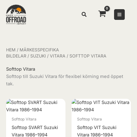
Hoppa
Sök
till
innehåll
HEM
/
MÄRKESSPECIFIKA
BILDELAR
/
SUZUKI
/
VITARA
/ SOFTTOP VITARA
Softtop Vitara
Softtop till Suzuki Vitara för flexibel körning med öppet
tak.
Softtop Vitara
Softtop Vitara
Softtop SVART Suzuki
Softtop VIT Suzuki
Vitara 1986–1994
Vitara 1986–1994