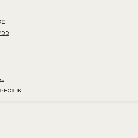
RE
YDD
AL
PECIFIK