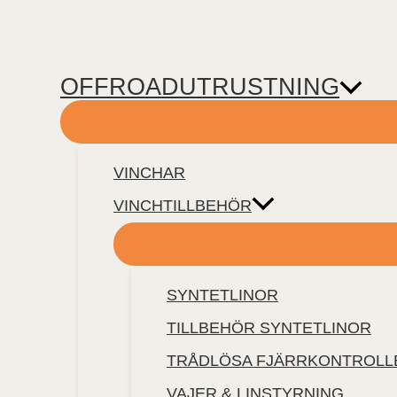
Hoppa
Products
Sök
till
search
innehåll
OFFROADUTRUSTNING
VINCHAR
VINCHTILLBEHÖR
SYNTETLINOR
TILLBEHÖR SYNTETLINOR
TRÅDLÖSA FJÄRRKONTROLL
VAJER & LINSTYRNING