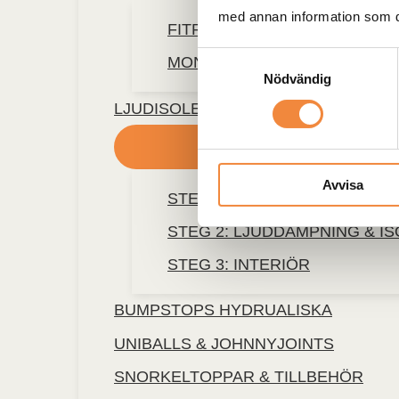
med annan information som du 
FITRUB-FÄSTEN
Samtyckesval
MONTERINGSDETALJER
Nödvändig
LJUDISOLERING
Avvisa
STEG 1: VIBRATIONSDÄMPNI
STEG 2: LJUDDÄMPNING & I
STEG 3: INTERIÖR
BUMPSTOPS HYDRUALISKA
UNIBALLS & JOHNNYJOINTS
SNORKELTOPPAR & TILLBEHÖR