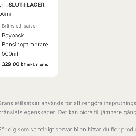
SLUT I LAGER
Bränsletillsatser
Payback
Bensinoptimerare
500ml
329,00
kr
inkl. moms
Bränsletillsatser används för att rengöra insprutnin
bränslets egenskaper. Det kan bidra till jämnare gång o
För dig som samtidigt servar bilen hittar du fler prod