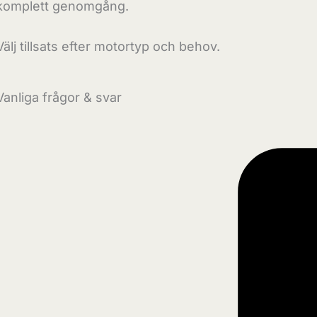
komplett genomgång.
Välj tillsats efter motortyp och behov.
Vanliga frågor & svar