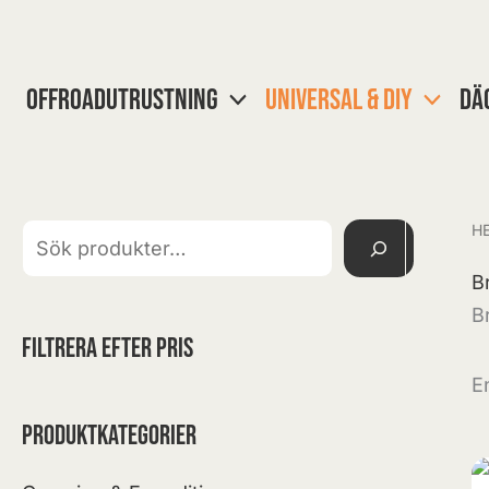
Hoppa
till
innehåll
Sök
OFFROADUTRUSTNING
UNIVERSAL & DIY
DÄ
H
B
B
Filtrera efter pris
E
Produktkategorier