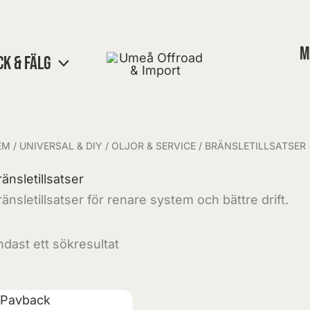
M
CK & FÄLG
EM
/
UNIVERSAL & DIY
/
OLJOR & SERVICE
/ BRÄNSLETILLSATSER
ränsletillsatser
ränsletillsatser för renare system och bättre drift.
ndast ett sökresultat