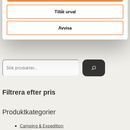
Tillåt urval
Hur ofta bör jag kontrollera vinschvajern?
Vajern bör inspekteras regelbundet, särskilt efter hård
Avvisa
belastning eller terrängkörning.
Filtrera efter pris
Produktkategorier
Camping & Expedition