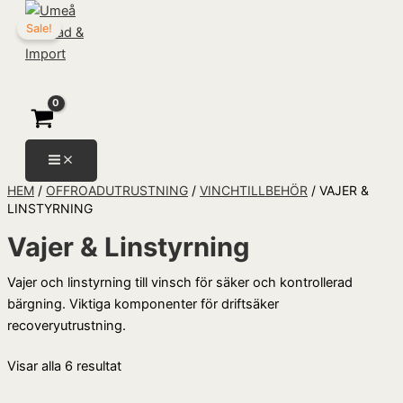
Hoppa
Det
Det
Sök
Sale!
till
ursprungliga
nuvarande
innehåll
priset
priset
var:
är:
799,00 kr.
699,00 kr.
HEM
/
OFFROADUTRUSTNING
/
VINCHTILLBEHÖR
/ VAJER &
LINSTYRNING
Vajer & Linstyrning
Vajer och linstyrning till vinsch för säker och kontrollerad
bärgning. Viktiga komponenter för driftsäker
recoveryutrustning.
Visar alla 6 resultat