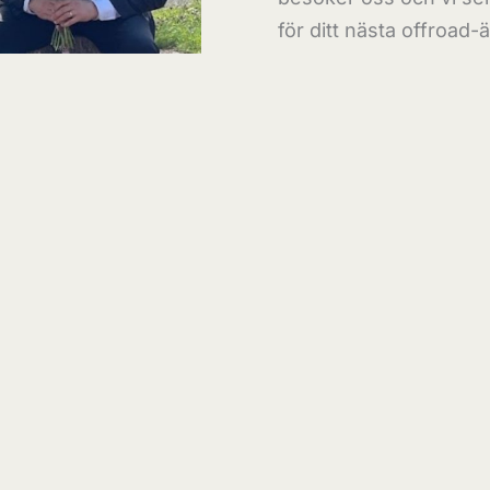
för ditt nästa offroad-
Se mer här