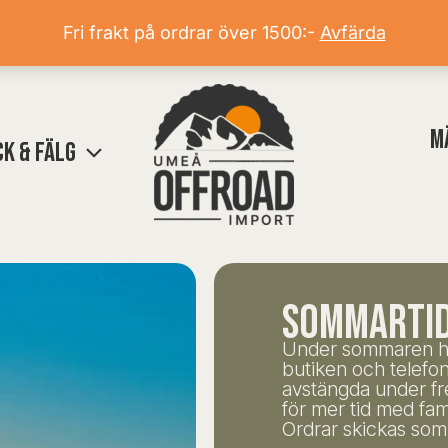
Fri frakt på ordrar över 1500:-
Avfärda
M
K & FÄLG
sommartid
Under sommaren hå
butiken och telefo
avstängda under fr
för mer tid med fami
Ordrar skickas som 