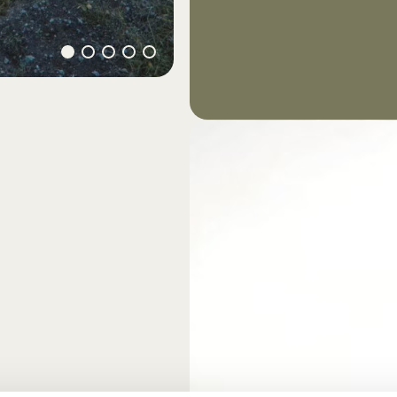
lokalt lager m
Läs mer här