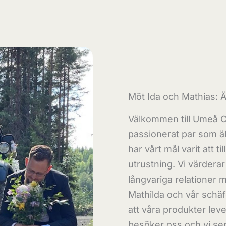
Möt Ida och Mathias: Ä
Välkommen till Umeå Of
passionerat par som äl
har vårt mål varit att t
utrustning. Vi värdera
långvariga relationer
Mathilda och vår schäf
att våra produkter leve
besöker oss och vi ser