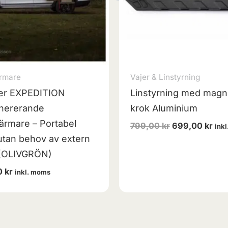
rmare
Vajer & Linstyrning
er EXPEDITION
Linstyrning med magn
enererande
krok Aluminium
ärmare – Portabel
799,00
kr
699,00
kr
ink
tan behov av extern
 (OLIVGRÖN)
0
kr
inkl. moms