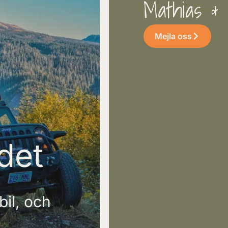
Mathias & 
Mejla oss
det
.
il, och
UNIK I
Självgenereran