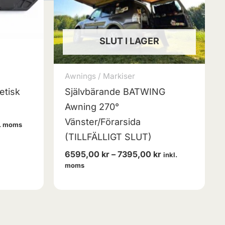
SLUT I LAGER
Awnings / Markiser
etisk
Självbärande BATWING
Awning 270°
Vänster/Förarsida
l. moms
(TILLFÄLLIGT SLUT)
6595,00
kr
–
7395,00
kr
inkl.
moms