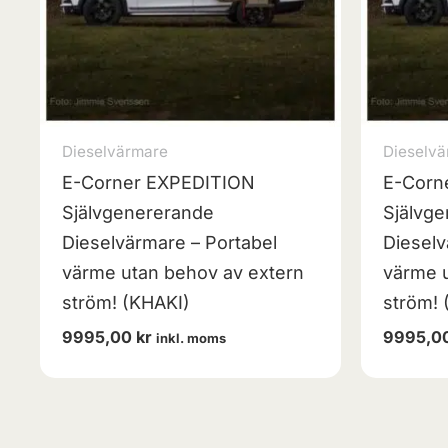
Dieselvärmare
Dieselvä
E-Corner EXPEDITION
E-Corn
Självgenererande
Självg
Dieselvärmare – Portabel
Dieselv
värme utan behov av extern
värme u
ström! (KHAKI)
ström!
9995,00
kr
9995,0
inkl. moms