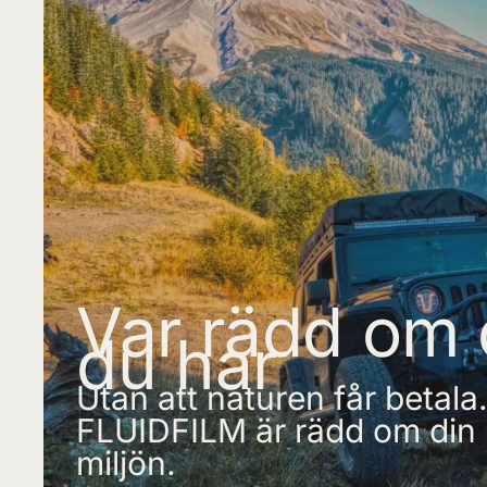
Var rädd om 
du har
Utan att naturen får betala
FLUIDFILM är rädd om din b
miljön.