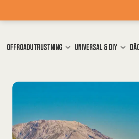
Hoppa
till
innehåll
OFFROADUTRUSTNING
UNIVERSAL & DIY
DÄC