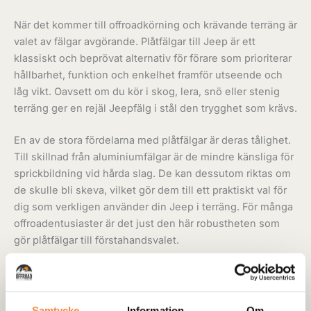
När det kommer till offroadkörning och krävande terräng är
valet av fälgar avgörande. Plåtfälgar till Jeep är ett
klassiskt och beprövat alternativ för förare som prioriterar
hållbarhet, funktion och enkelhet framför utseende och
låg vikt. Oavsett om du kör i skog, lera, snö eller stenig
terräng ger en rejäl Jeepfälg i stål den trygghet som krävs.
En av de stora fördelarna med plåtfälgar är deras tålighet.
Till skillnad från aluminiumfälgar är de mindre känsliga för
sprickbildning vid hårda slag. De kan dessutom riktas om
de skulle bli skeva, vilket gör dem till ett praktiskt val för
dig som verkligen använder din Jeep i terräng. För många
offroadentusiaster är det just den här robustheten som
gör plåtfälgar till förstahandsvalet.
Jeepfälgar i plåt är också populära vid vinterkörning. De
klarar salt, slask och kyla bättre över tid, och du slipper
vara lika rädd om finishen. För dig som kör året runt eller
Samtycke
Information
Om