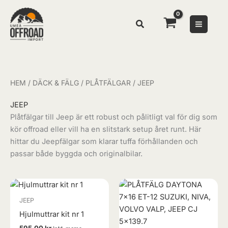
Hoppa
Sök
till
innehåll
HEM
/
DÄCK & FÄLG
/
PLÅTFÄLGAR
/ JEEP
JEEP
Plåtfälgar till Jeep är ett robust och pålitligt val för dig som
kör offroad eller vill ha en slitstark setup året runt. Här
hittar du Jeepfälgar som klarar tuffa förhållanden och
passar både byggda och originalbilar.
JEEP
Hjulmuttrar kit nr 1
595,00
kr