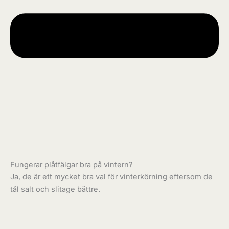
Fungerar plåtfälgar bra på vintern?
Ja, de är ett mycket bra val för vinterkörning eftersom de
tål salt och slitage bättre.