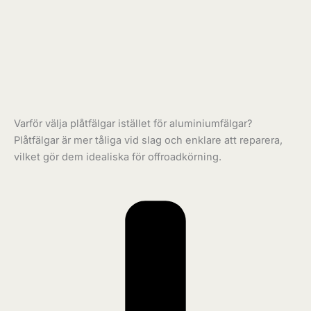
Varför välja plåtfälgar istället för aluminiumfälgar?
Plåtfälgar är mer tåliga vid slag och enklare att reparera,
vilket gör dem idealiska för offroadkörning.