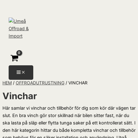
Hoppa
Products
Prisintervall:
Prisintervall:
Sök
till
search
3495,00 kr
19995,00 kr
innehåll
till
till
3814,00 kr
22514,00 kr
HEM
/
OFFROADUTRUSTNING
/ VINCHAR
Vinchar
Här samlar vi vinchar och tillbehör för dig som kör där vägen tar
slut. En bra vinch gör stor skillnad när bilen sitter fast, när du
ska lasta på släp eller flytta tunga saker på ett kontrollerat sätt. I
den här kategorin hittar du både kompletta vinchar och tillbehör
som behövs för en säker installation och användning. Utgå