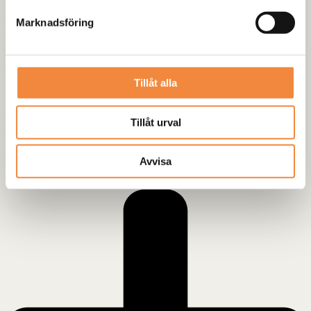
skogsbruk, jakt eller räddning, är driftsäkerhet och kvalitet
avgörande. Här är det viktigt att välja komponenter som klarar
Marknadsföring
tuffa förhållanden över tid. För hobbykörning och lättare
offroad räcker ofta enklare lösningar, men även där är det
viktigt att inte kompromissa med säkerheten.
Tillåt alla
Oavsett om du bygger en renodlad offroadbil eller vill ha en
extra trygghet i vardagen, är en vinsch ett verktyg som snabbt
Tillåt urval
visar sitt värde när du behöver det som mest.
Vanliga frågor & svar
Avvisa