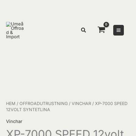
Hoppa
till
innehåll
XP-
7000
SPEED
12volt
SYNTETLINA
mängd
HEM
/
OFFROADUTRUSTNING
/
VINCHAR
/ XP-7000 SPEED
12VOLT SYNTETLINA
Vinchar
XP-7000 SPEED 12volt