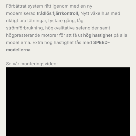
Förbättrat system rätt igenom med en ny
moderniserad
trådlös fjärrkontroll
, Nytt växelhus med
riktigt bra tätningar, tystare gång, låg
strömförbrukning, högkvalitativa selenoider samt
högpresterande motorer för att få ut
hög hastighet
på alla
modellerna. Extra hög hastighet fås med
SPEED-
modellerna
.
Se vår monteringsvideo: