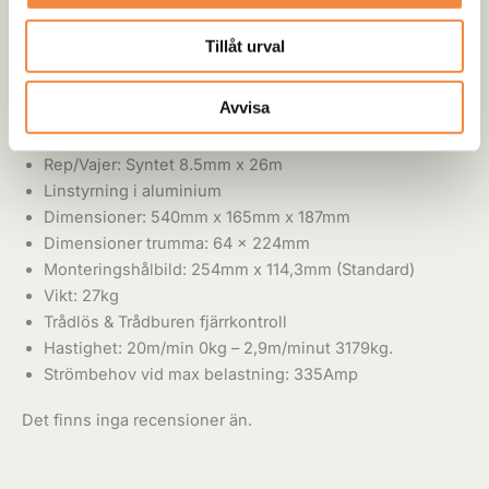
Dragkraft: 7000lbs / 3179kg
Tillåt urval
Motor: 6.0HK, 4.5kw
Utväxling 3-stegs planetväxel, 104:1
Avvisa
Volt: 12
Koppling: 90grader vred
Rep/Vajer: Syntet 8.5mm x 26m
Linstyrning i aluminium
Dimensioner: 540mm x 165mm x 187mm
Dimensioner trumma: 64 x 224mm
Monteringshålbild: 254mm x 114,3mm (Standard)
Vikt: 27kg
Trådlös & Trådburen fjärrkontroll
Hastighet: 20m/min 0kg – 2,9m/minut 3179kg.
Strömbehov vid max belastning: 335Amp
Det finns inga recensioner än.