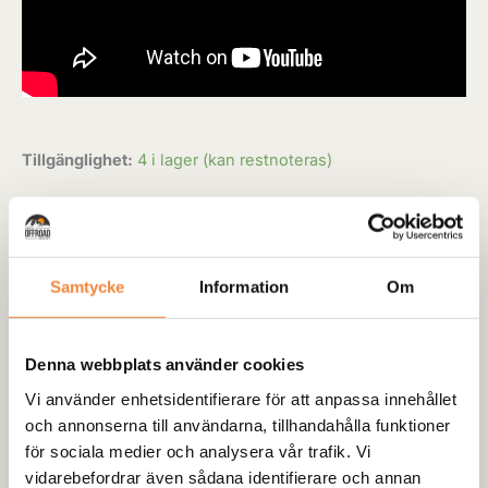
Tillgänglighet:
4 i lager (kan restnoteras)
-
+
Lägg till i varukorg
Artikelnr:
K7000XP-SR-12V
Kategori:
Vinchar
Samtycke
Information
Om
Denna webbplats använder cookies
Lagervara:
Produkten finns i vårt lokala lager och butik i
Vi använder enhetsidentifierare för att anpassa innehållet
Rödåsel
och annonserna till användarna, tillhandahålla funktioner
för sociala medier och analysera vår trafik. Vi
vidarebefordrar även sådana identifierare och annan