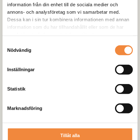
information från din enhet till de sociala medier och
annons- och analysföretag som vi samarbetar med.
Beskrivning
Dessa kan i sin tur kombinera informationen med annan
information som du har tillhandahållit eller som de har
Recensioner (0)
samlat in när du har använt deras tjänster.
Samtyckesval
Nödvändig
Inställningar
Statistik
Marknadsföring
Tillåt alla