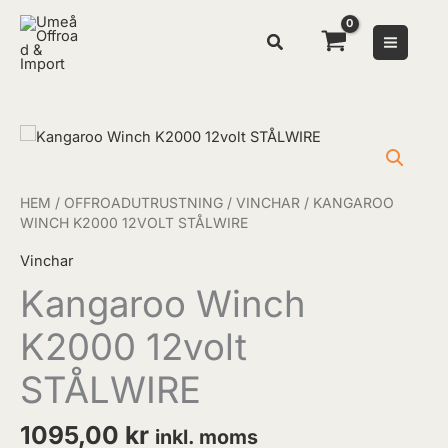
Hoppa
till
innehåll
Kangaroo
Winch
K2000
HEM
/
OFFROADUTRUSTNING
/
VINCHAR
/ KANGAROO
12volt
WINCH K2000 12VOLT STÅLWIRE
STÅLWIRE
mängd
Vinchar
Kangaroo Winch
K2000 12volt
STÅLWIRE
1095,00
kr
inkl. moms