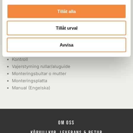
Tillåt alla
Innehåll
Tillåt urval
Wire
Avvisa
Krok
Kablar
Kontroll
Vajerstyrning rullar/aluguide
Monteringsbultar o mutter
Monteringsplatta
Manual (Engelska)
Om oss
Köpvillkor, leverans & retur