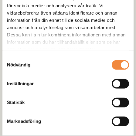
Rödåsel
för sociala medier och analysera vår trafik. Vi
vidarebefordrar även sådana identifierare och annan
information från din enhet till de sociala medier och
annons- och analysföretag som vi samarbetar med.
Dessa kan i sin tur kombinera informationen med annan
Beskrivning
information som du har tillhandahållit eller som de har
Recensioner (0)
samlat in när du har använt deras tjänster.
Samtyckesval
Specifikation
Nödvändig
Dragkraft: 906kg
Wire: 4mm x 15m
Inställningar
Motor: 1hk
Utväxling: 153:1 / 2stegs planetväxel
Statistik
Volt: 12v
Broms: Automatisk i trumman.
Dimensioner: 285 x 105 x 105mm
Marknadsföring
Monteringshål: 124 x 76mm
Vikt: 6,25kg