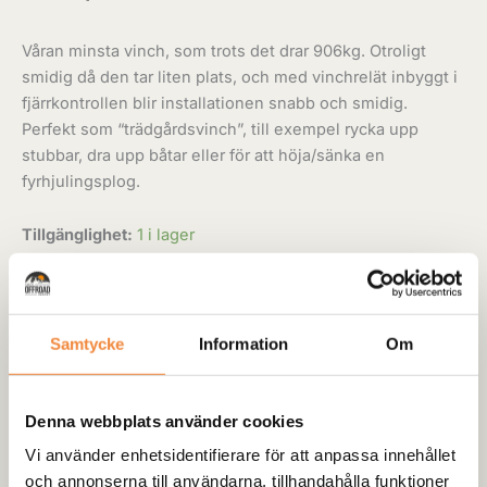
Våran minsta vinch, som trots det drar 906kg. Otroligt
smidig då den tar liten plats, och med vinchrelät inbyggt i
fjärrkontrollen blir installationen snabb och smidig.
Perfekt som “trädgårdsvinch”, till exempel rycka upp
stubbar, dra upp båtar eller för att höja/sänka en
fyrhjulingsplog.
Tillgänglighet:
1 i lager
Lägg till i varukorg
Samtycke
Information
Om
Artikelnr:
k2000
Kategori:
Vinchar
Denna webbplats använder cookies
Lagervara:
Vi använder enhetsidentifierare för att anpassa innehållet
Produkten finns i vårt lokala lager och butik i
och annonserna till användarna, tillhandahålla funktioner