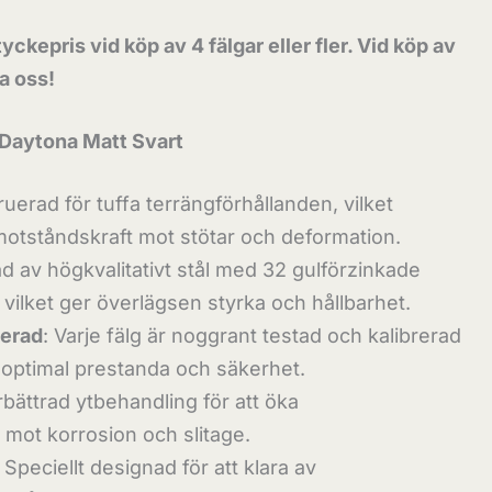
yckepris vid köp av 4 fälgar eller fler. Vid köp av
ta oss!
l Daytona Matt Svart
ruerad för tuffa terrängförhållanden, vilket
motståndskraft mot stötar och deformation.
kad av högkvalitativt stål med 32 gulförzinkade
l vilket ger överlägsen styrka och hållbarhet.
rerad
: Varje fälg är noggrant testad och kalibrerad
a optimal prestanda och säkerhet.
rbättrad ytbehandling för att öka
mot korrosion och slitage.
: Speciellt designad för att klara av