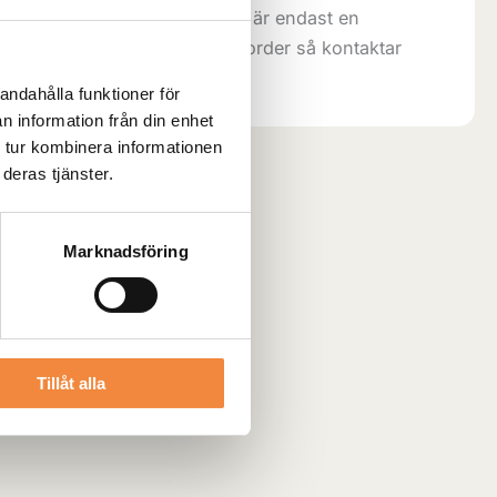
 5-8 arbetsdagar. Lagersaldot är endast en
aran är slut när vi fått in din order så kontaktar
.
andahålla funktioner för
n information från din enhet
 tur kombinera informationen
deras tjänster.
Marknadsföring
Tillåt alla