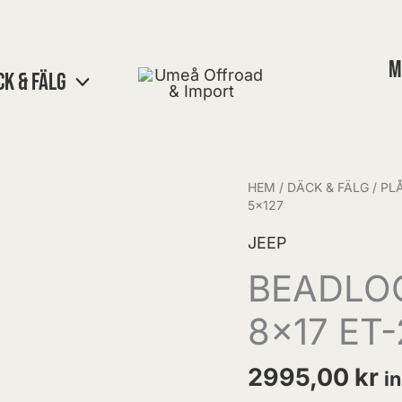
M
CK & FÄLG
HEM
/
DÄCK & FÄLG
/
PL
BEADLOCKFÄLG
5×127
DAYTONA
JEEP
8x17
ET-
BEADLO
20
8×17 ET-
JEEP
5x127
2995,00
kr
i
mängd