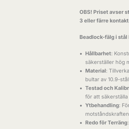
OBS! Priset avser st
3 eller färre kontak
Beadlock-fälg i stå
Hållbarhet
: Konst
säkerställer hög 
Material
: Tillver
bultar av 10.9-stå
Testad och Kalib
för att säkerställ
Ytbehandling
: Fö
motståndskraften 
Redo för Terräng