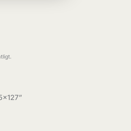
ligt.
5×127”