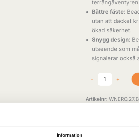
terrängäventyrens
Bättre fäste:
Bead
utan att däcket kr
ökad säkerhet.
Snygg design:
Be
utseende som mån
signalerar också a
-
+
Artikelnr:
WNERO.27.
Skickas från cen
Produkten skickas 
Information