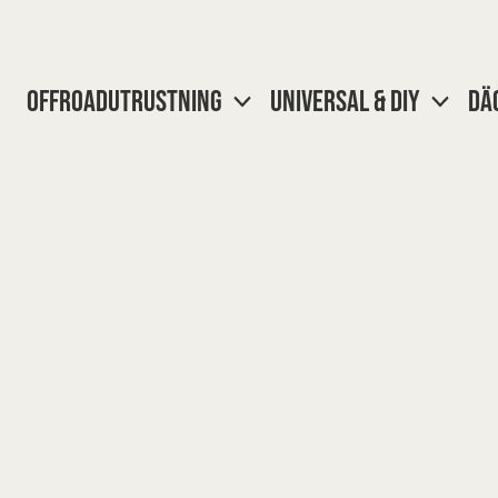
Hoppa
till
innehåll
OFFROADUTRUSTNING
UNIVERSAL & DIY
DÄ