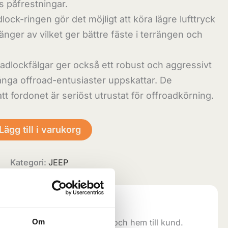
 påfrestningar.
lock-ringen gör det möjligt att köra lägre lufttryck
änger av vilket ger bättre fäste i terrängen och
adlockfälgar ger också ett robust och aggressivt
ga offroad-entusiaster uppskattar. De
tt fordonet är seriöst utrustat för offroadkörning.
Lägg till i varukorg
B
Kategori:
JEEP
trallagret:
direkt ifrån vårt centrallager och hem till kund.
Om