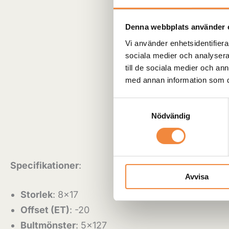
Denna webbplats använder 
Vi använder enhetsidentifierar
sociala medier och analysera 
till de sociala medier och a
med annan information som du 
Samtyckesval
Beskrivning
Recensioner (0)
Nödvändig
Specifikationer
:
Avvisa
Storlek
: 8×17
Offset (ET)
: -20
Bultmönster
: 5×127