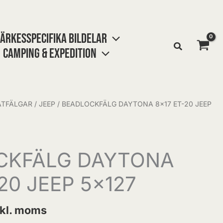
ÄRKESSPECIFIKA BILDELAR
CAMPING & EXPEDITION
ÅTFÄLGAR
/
JEEP
/ BEADLOCKFÄLG DAYTONA 8×17 ET-20 JEEP
CKFÄLG DAYTONA
20 JEEP 5×127
nkl. moms