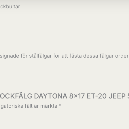
ckbultar
signade för stålfälgar för att fästa dessa fälgar ordent
ADLOCKFÄLG DAYTONA 8×17 ET-20 JEEP 
igatoriska fält är märkta
*