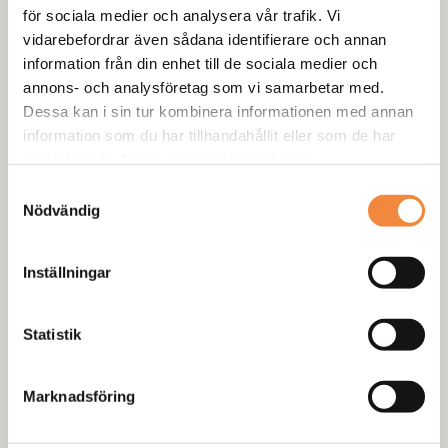
Beskrivning
för sociala medier och analysera vår trafik. Vi
vidarebefordrar även sådana identifierare och annan
Recensioner (0)
information från din enhet till de sociala medier och
annons- och analysföretag som vi samarbetar med.
Dessa kan i sin tur kombinera informationen med annan
Specifikationer
:
information som du har tillhandahållit eller som de har
samlat in när du har använt deras tjänster.
Storlek
: 8×17
Samtyckesval
Offset (ET)
: -20
Nödvändig
Bultmönster
: 5×127
Finish
: Matt svart med en stilfull röd rand
Inställningar
Kompatibilitet
:
Statistik
Jeep Wrangler JK och Wrangler JL
Viktigt Meddelande
: Se till att använda muttrar designade
Marknadsföring
för stålfälgar för att fästa dessa fälgar ordentligt.