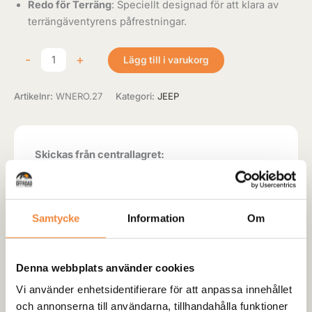
Redo för Terräng
: Speciellt designad för att klara av
terrängäventyrens påfrestningar.
-
+
Lägg till i varukorg
Artikelnr:
WNERO.27
Kategori:
JEEP
Skickas från centrallagret:
Produkten skickas direkt ifrån vårt centrallager och
hem till kund. Leveranstid oftast 5-8 arbetsdagar.
Lagersaldot är endast en prognos och ifall varan är
slut när vi fått in din order så kontaktar vi dig
Samtycke
Information
Om
personligen.
Denna webbplats använder cookies
Vi använder enhetsidentifierare för att anpassa innehållet
och annonserna till användarna, tillhandahålla funktioner