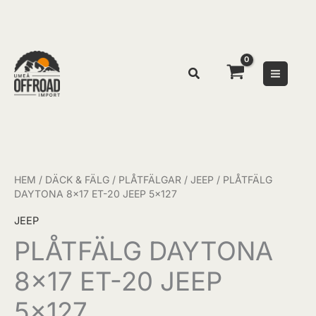
Hoppa
till
innehåll
PLÅTFÄLG
DAYTONA
8x17
HEM
/
DÄCK & FÄLG
/
PLÅTFÄLGAR
/
JEEP
/ PLÅTFÄLG
ET-
DAYTONA 8×17 ET-20 JEEP 5×127
20
JEEP
JEEP
PLÅTFÄLG DAYTONA
5x127
mängd
8×17 ET-20 JEEP
5×127