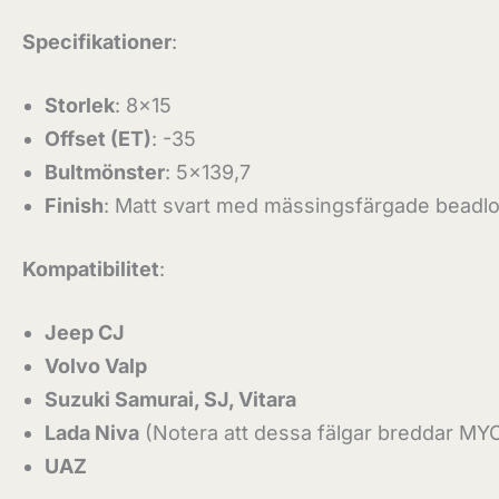
Specifikationer
:
Storlek
: 8×15
Offset (ET)
: -35
Bultmönster
: 5×139,7
Finish
: Matt svart med mässingsfärgade beadlo
Kompatibilitet
:
Jeep CJ
Volvo Valp
Suzuki Samurai, SJ, Vitara
Lada Niva
(Notera att dessa fälgar breddar MY
UAZ