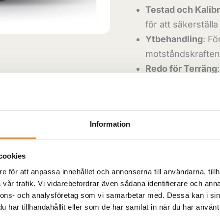
Testad och Kalib
för att säkerställ
Ytbehandling
: Fö
motståndskraften 
Redo för Terräng
terrängäventyrens
Bättre fäste:
Bead
utan att däcket kr
Information
ökad säkerhet.
Snygg design:
Be
utseende som mån
cookies
signalerar också a
e för att anpassa innehållet och annonserna till användarna, tillh
vår trafik. Vi vidarebefordrar även sådana identifierare och anna
nnons- och analysföretag som vi samarbetar med. Dessa kan i sin
-
+
har tillhandahållit eller som de har samlat in när du har använt 