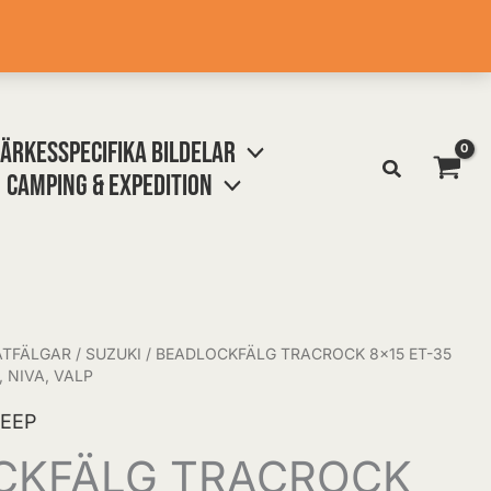
ÄRKESSPECIFIKA BILDELAR
CAMPING & EXPEDITION
ÅTFÄLGAR
/
SUZUKI
/ BEADLOCKFÄLG TRACROCK 8×15 ET-35
, NIVA, VALP
JEEP
CKFÄLG TRACROCK