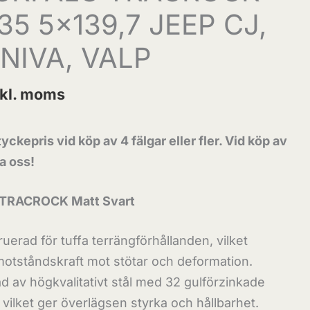
35 5×139,7 JEEP CJ,
 NIVA, VALP
nkl. moms
yckepris vid köp av 4 fälgar eller fler. Vid köp av
ta oss!
ål TRACROCK Matt Svart
ruerad för tuffa terrängförhållanden, vilket
motståndskraft mot stötar och deformation.
kad av högkvalitativt stål med 32 gulförzinkade
l vilket ger överlägsen styrka och hållbarhet.