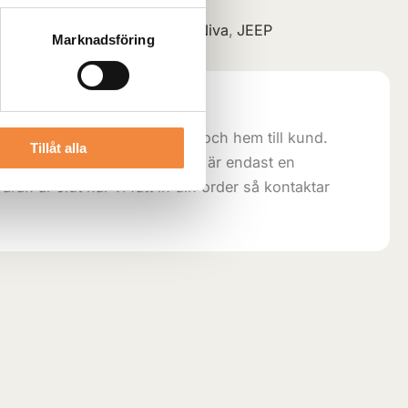
B
Kategorier:
Suzuki
,
Lada Niva
,
JEEP
Marknadsföring
trallagret:
direkt ifrån vårt centrallager och hem till kund.
Tillåt alla
 5-8 arbetsdagar. Lagersaldot är endast en
aran är slut när vi fått in din order så kontaktar
.