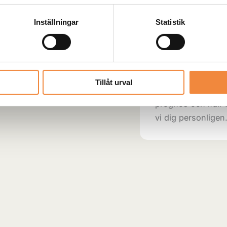
Artikelnr:
WNERO.38.
Inställningar
Statistik
Skickas från cen
Produkten skickas 
Tillåt urval
Leveranstid oftast
prognos och ifall v
vi dig personligen