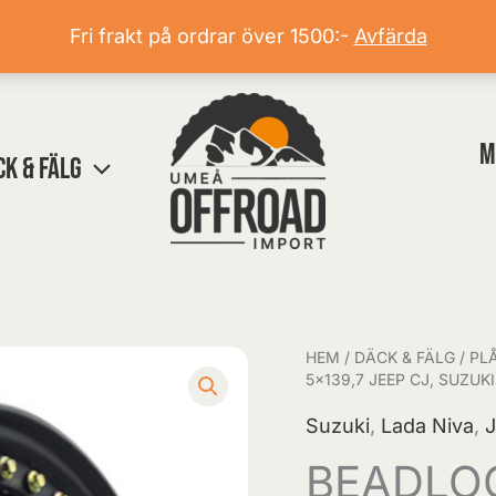
Fri frakt på ordrar över 1500:-
Avfärda
M
CK & FÄLG
HEM
/
DÄCK & FÄLG
/
PL
BEADLOCKFÄLG
5×139,7 JEEP CJ, SUZUKI
TRACROCK
Suzuki
,
Lada Niva
,
8x15
ET-
BEADLO
35