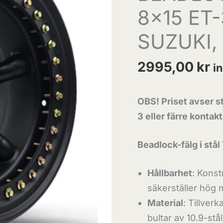
8×15 ET-
5x139,7
JEEP
SUZUKI,
CJ,
SUZUKI,
2995,00
kr
i
NIVA,
VALP
OBS! Priset avser st
mängd
3 eller färre kontak
Beadlock-fälg i st
Hållbarhet
: Konst
säkerställer hög 
Material
: Tillver
bultar av 10.9-stå