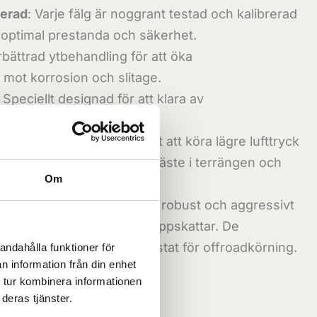
rerad
: Varje fälg är noggrant testad och kalibrerad
a optimal prestanda och säkerhet.
rbättrad ytbehandling för att öka
mot korrosion och slitage.
: Speciellt designad för att klara av
 påfrestningar.
lock-ringen gör det möjligt att köra lägre lufttryck
änger av vilket ger bättre fäste i terrängen och
Om
adlockfälgar ger också ett robust och aggressivt
ga offroad-entusiaster uppskattar. De
tt fordonet är seriöst utrustat för offroadkörning.
andahålla funktioner för
n information från din enhet
 tur kombinera informationen
Lägg till i varukorg
deras tjänster.