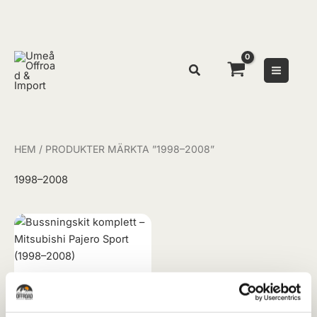
Hoppa
till
innehåll
Sök
HEM
/ PRODUKTER MÄRKTA ”1998–2008”
1998–2008
Bussningskit
Bussningskit komplett
– Mitsubishi Pajero