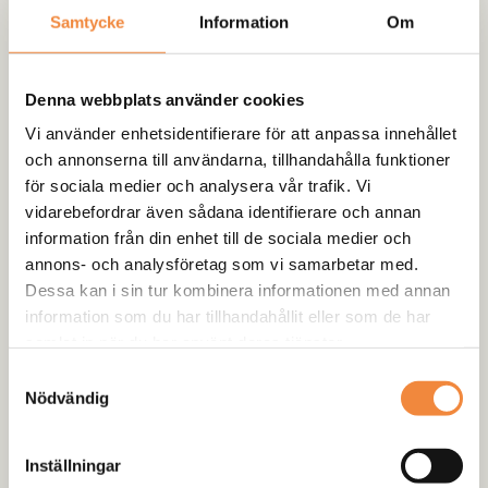
Sport (1998–2008)
Samtycke
Information
Om
3195,00
kr
inkl. moms
Denna webbplats använder cookies
Vi använder enhetsidentifierare för att anpassa innehållet
och annonserna till användarna, tillhandahålla funktioner
för sociala medier och analysera vår trafik. Vi
vidarebefordrar även sådana identifierare och annan
information från din enhet till de sociala medier och
annons- och analysföretag som vi samarbetar med.
Dessa kan i sin tur kombinera informationen med annan
information som du har tillhandahållit eller som de har
samlat in när du har använt deras tjänster.
Samtyckesval
Filtrera efter pris
Nödvändig
Produktkategorier
Inställningar