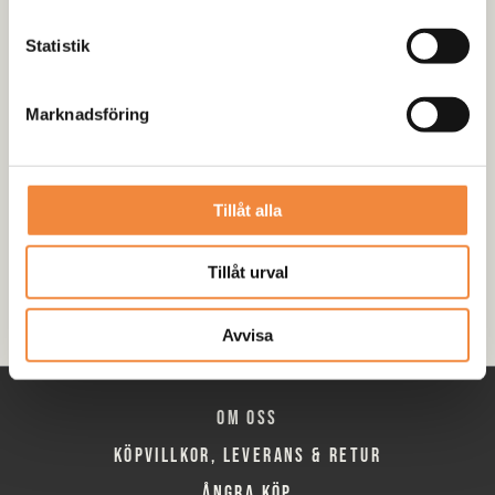
Däck & Fälg
Statistik
Offroadutrustning
Universal & DIY
Marknadsföring
Camping & Expedition
M/T Däck
Tillåt alla
A/T Däck
Märkesspecifika bildelar
Tillåt urval
Avvisa
Om oss
Köpvillkor, leverans & retur
Ångra köp