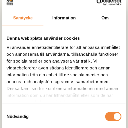
campar i tuffa miljöer, erbjuder denna markis maximal
funktionalitet och smidighet. Dess
universella
monteringssystem
gör den dessutom kompatibel med de
Samtycke
Information
Om
flesta takräcken och rails. Den
kompakta designen
gör
den enkel att transportera.
Denna webbplats använder cookies
Huvudfunktioner:
Vi använder enhetsidentifierare för att anpassa innehållet
och annonserna till användarna, tillhandahålla funktioner
270° täckning x 200cm/250cm
: Ger maximalt
för sociala medier och analysera vår trafik. Vi
användbart utrymme.
vidarebefordrar även sådana identifierare och annan
Vattentätt och UV-resistent tyg
: Tillverkat av
information från din enhet till de sociala medier och
högkvalitativt 420D Oxford med en vattenpelare på
annons- och analysföretag som vi samarbetar med.
3000 mm.
Dessa kan i sin tur kombinera informationen med annan
Kompatibel med de flesta fordon
: Enkel att montera på
information som du har tillhandahållit eller som de har
takräcken och rails.
samlat in när du har använt deras tjänster.
Smidig förvaring
: Kompakt design för enkel transport.
Mångsidig användning
: Perfekt för overlanding, off-
Samtyckesval
Nödvändig
road-turer och campingäventyr.