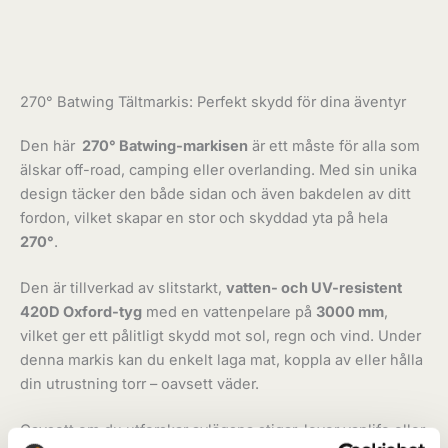
Ytterligare information
Recensioner (0)
270° Batwing Tältmarkis: Perfekt skydd för dina äventyr
Den här
270° Batwing-markisen
är ett måste för alla som
älskar off-road, camping eller overlanding. Med sin unika
design täcker den både sidan och även bakdelen av ditt
fordon, vilket skapar en stor och skyddad yta på hela
270°
.
Den är tillverkad av slitstarkt,
vatten- och UV-resistent
420D Oxford-tyg
med en vattenpelare på
3000 mm
,
vilket ger ett pålitligt skydd mot sol, regn och vind. Under
denna markis kan du enkelt laga mat, koppla av eller hålla
din utrustning torr – oavsett väder.
Oavsett om du utforskar avlägsna stigar, lever vanlife eller