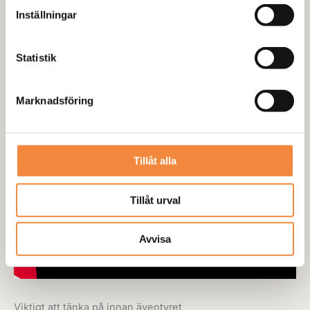
Med den här markisen är du alltid redo för nästa äventyr,
Inställningar
med en trygg och bekväm plats att samlas på, oavsett var
du befinner dig!
Statistik
Marknadsföring
Tillåt alla
Tillåt urval
Avvisa
Viktigt att tänka på innan äventyret