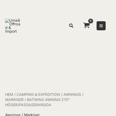
Hoppa
till
innehåll
Prisinterval
BATWING
5395,00 kr
Awning
till
270°
6095,00 kr
Höger/Passagerarsida
mängd
HEM
/
CAMPING & EXPEDITION
/
AWNINGS /
MARKISER
/ BATWING AWNING 270°
HÖGER/PASSAGERARSIDA
Awnings / Markiser