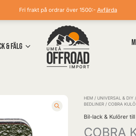
Fri frakt på ordrar över 1500:-
Avfärda
M
CK & FÄLG
HEM
/
UNIVERSAL & DIY
COBRA
BEDLINER
/ COBRA KUL
KULÖR
Bil-lack & Kulörer til
NATOGRÖN
mängd
COBRA 