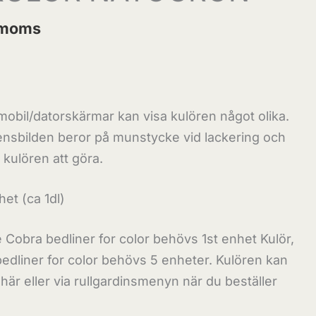
. moms
mobil/datorskärmar kan visa kulören något olika.
ensbilden beror på munstycke vid lackering och
 kulören att göra.
het (ca 1dl)
re Cobra bedliner for color behövs 1st enhet Kulör,
a bedliner for color behövs 5 enheter. Kulören kan
här eller via rullgardinsmenyn när du beställer