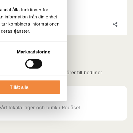
andahålla funktioner för
n information från din enhet
 tur kombinera informationen
deras tjänster.
Marknadsföring
Lägg till i varukorg
reen
Kategori:
Bil-lack & Kulörer till bedliner
Tillåt alla
vårt lokala lager och butik i Rödåsel