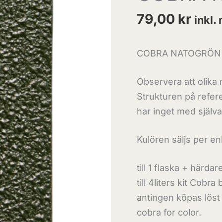
79,00
kr
inkl
COBRA NATOGRÖN
Observera att olika 
Strukturen på refer
har inget med själva
Kulören säljs per en
till 1 flaska + härda
till 4liters kit Cobr
antingen köpas löst 
cobra for color.