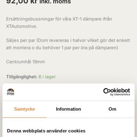
92,00
kr
inkl. moms
Ersättningsbussningar för våra XT-1 dämpare ifrån
XTAutomotive.
Säljes per par (Dom levereras i halvor vilket gör det enkelt
att montera o du behöver 1 par per öra på dämparen)
Centrumhål 19mm
Tillgänglighet:
6 i lager
-
+
Lägg till i varukorg
Kategori:
Stötdämpare Universal
Samtycke
Information
Om
Denna webbplats använder cookies
Recensioner (0)