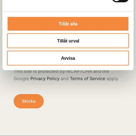
E-post
*
Tillåt alla
Tillåt urval
Spara mitt namn, min e-postadress och
webbplats i denna webbläsare till nästa gång jag
Avvisa
skriver en kommentar.
This site is protected by reCAPTCHA and the
Google
Privacy Policy
and
Terms of Service
apply.