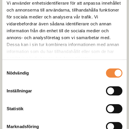
Vi använder enhetsidentifierare för att anpassa innehållet
och annonserna till användarna, tillhandahålla funktioner
Det finns inga recensioner än.
för sociala medier och analysera vår trafik. Vi
vidarebefordrar även sådana identifierare och annan
information från din enhet till de sociala medier och
Bli först med att recensera
annons- och analysföretag som vi samarbetar med.
”Ersättningsbussningar
Dessa kan i sin tur kombinera informationen med annan
Polyurethan XT-1 Dämpare”
information som du har tillhandahållit eller som de har
Din e-postadress kommer inte publiceras.
samlat in när du har använt deras tjänster.
Obligatoriska fält är märkta
*
Samtyckesval
Nödvändig
Ditt betyg
*
Din recension
*
Inställningar
Statistik
Namn
*
Marknadsföring