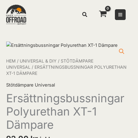
Hoppa
till
innehåll
Ersättningsbussningar
Polyurethan
XT-
HEM
/
UNIVERSAL & DIY
/
STÖTDÄMPARE
1
UNIVERSAL
/ ERSÄTTNINGSBUSSNINGAR POLYURETHAN
XT-1 DÄMPARE
Dämpare
mängd
Stötdämpare Universal
Ersättningsbussningar
Polyurethan XT-1
Dämpare