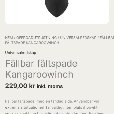
HEM
/
OFFROADUTRUSTNING
/
UNIVERSALREDSKAP
/ FÄLLBA
FÄLTSPADE KANGAROOWINCH
Universalredskap
Fällbar fältspade
Kangaroowinch
229,00
kr
inkl. moms
Fällbar fältspade, med en tandad sida. Användbar vid
extrema situtuationer! Tar väldigt liten plats ihopvikt,
vecklas snabbt och smidigt ut när den behövs. Kan även