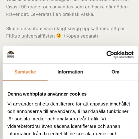
låsas i 90 grader och användas som en hacka när nöden
kräver det. Levereras i en praktisk väska.
Skulle dessutom vara riktigt snygg uppsatt med ett par
FitRub universalfästen
(Köpes separat)
Mått ihopfällt 24,5cm x 15,5cm x 8cm
Mått utfälld 60cm x 11,4cm
Vikt 630g
Samtycke
Information
Om
Tillgänglighet:
1 i lager
Denna webbplats använder cookies
Lägg till i varukorg
Vi använder enhetsidentifierare för att anpassa innehållet
och annonserna till användarna, tillhandahålla funktioner
Artikelnr:
PWSA01
Kategori:
Universalredskap
för sociala medier och analysera vår trafik. Vi
vidarebefordrar även sådana identifierare och annan
information från din enhet till de sociala medier och
Lagervara: