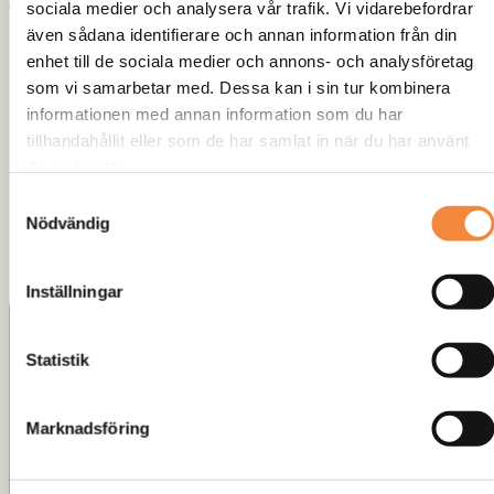
”Förstärkta LONGFIELD-axlar
sociala medier och analysera vår trafik. Vi vidarebefordrar
även sådana identifierare och annan information från din
Suzuki Samurai/SJ (Breda axeln)
enhet till de sociala medier och annons- och analysföretag
som vi samarbetar med. Dessa kan i sin tur kombinera
22splines (orginaldiff)”
informationen med annan information som du har
tillhandahållit eller som de har samlat in när du har använt
Din e-postadress kommer inte publiceras.
Obligatoriska fält är
deras tjänster.
märkta
*
Samtyckesval
Nödvändig
Ditt betyg
*
Din recension
*
Inställningar
Statistik
Marknadsföring