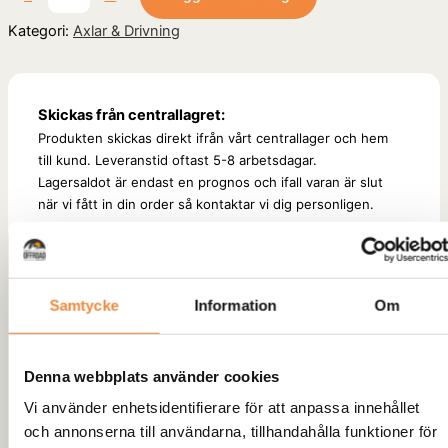
Kategori:
Axlar & Drivning
Skickas från centrallagret:
Produkten skickas direkt ifrån vårt centrallager och hem
till kund. Leveranstid oftast 5-8 arbetsdagar.
Lagersaldot är endast en prognos och ifall varan är slut
när vi fått in din order så kontaktar vi dig personligen.
Recensioner (0)
Samtycke
Information
Om
Recensioner
Det finns inga recensioner än.
Denna webbplats använder cookies
Bli först med att recensera
Vi använder enhetsidentifierare för att anpassa innehållet
och annonserna till användarna, tillhandahålla funktioner för