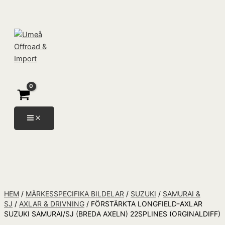
Hoppa
Förstärkta
Products
till
LONGFIELD-
search
innehåll
axlar
Suzuki
Samurai/SJ
(Breda
axeln)
22splines
(orginaldiff)
mängd
HEM
/
MÄRKESSPECIFIKA BILDELAR
/
SUZUKI
/
SAMURAI &
SJ
/
AXLAR & DRIVNING
/ FÖRSTÄRKTA LONGFIELD-AXLAR
SUZUKI SAMURAI/SJ (BREDA AXELN) 22SPLINES (ORGINALDIFF)