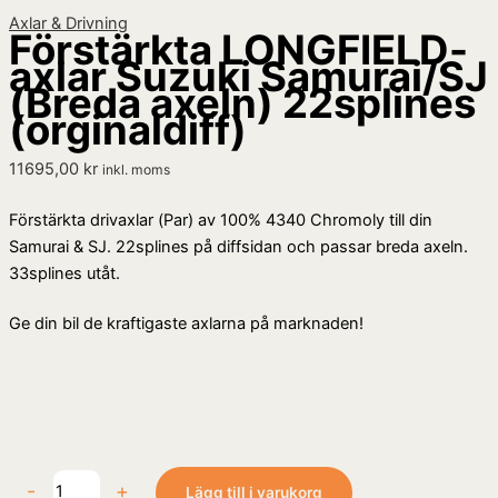
Axlar & Drivning
Förstärkta LONGFIELD-
axlar Suzuki Samurai/SJ
(Breda axeln) 22splines
(orginaldiff)
11695,00
kr
inkl. moms
Förstärkta drivaxlar (Par) av 100% 4340 Chromoly till din
Samurai & SJ. 22splines på diffsidan och passar breda axeln.
33splines utåt.
Ge din bil de kraftigaste axlarna på marknaden!
-
+
Lägg till i varukorg