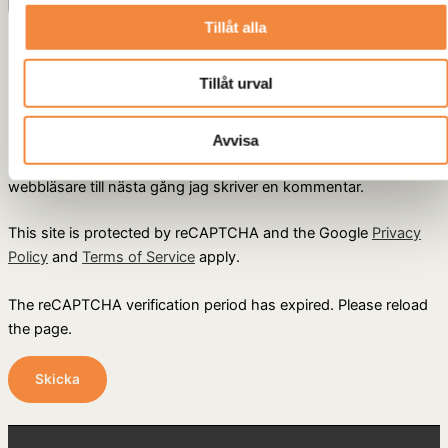
Tillåt alla
Namn
*
Tillåt urval
E-post
*
Avvisa
Spara mitt namn, min e-postadress och webbplats i denna
webbläsare till nästa gång jag skriver en kommentar.
This site is protected by reCAPTCHA and the Google
Privacy
Policy
and
Terms of Service
apply.
The reCAPTCHA verification period has expired. Please reload
the page.