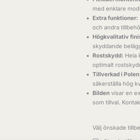
med enklare modi
Extra funktioner:
och andra tillbehö
Högkvalitativ fini
skyddande beläggn
Rostskydd:
Hela 
optimalt rostskyd
Tillverkad i Polen
säkerställa hög kv
Bilden
visar en ex
som tillval. Konta
Välj önskade tillb