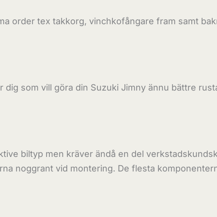
a order tex takkorg, vinchkofångare fram samt bakre
r dig som vill göra din Suzuki Jimny ännu bättre rus
ve biltyp men kräver ändå en del verkstadskundskap
nerna noggrant vid montering. De flesta komponenterna