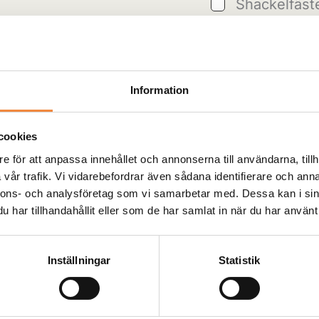
Shackelfäst
Dimljus LED 
Shackel 2st
-
+
Information
Artikelnr:
Z009
Kate
cookies
e för att anpassa innehållet och annonserna till användarna, tillh
vår trafik. Vi vidarebefordrar även sådana identifierare och anna
Beställningsvara
nnons- och analysföretag som vi samarbetar med. Dessa kan i sin
har tillhandahållit eller som de har samlat in när du har använt 
Denna produkt skick
och fraktkostnad. 
Inställningar
Statistik