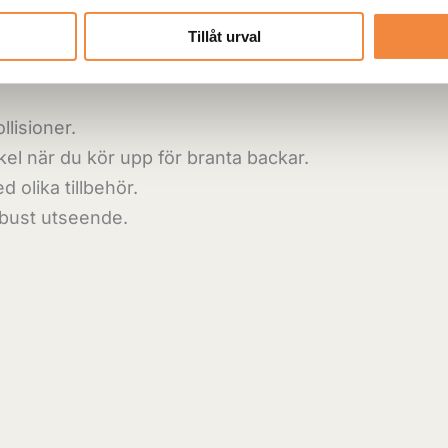
ner (0)
Tillåt urval
llisioner.
kel när du kör upp för branta backar.
olika tillbehör.
obust utseende.