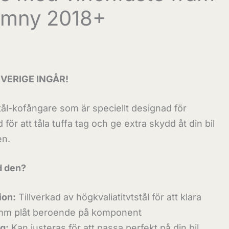
imny 2018+
VERIGE INGÅR!
stål-kofångare som är speciellt designad för
för att tåla tuffa tag och ge extra skydd åt din bil
en.
d den?
ion:
Tillverkad av högkvaliatitvtstål för att klara
6mm plåt beroende på komponent
g:
Kan justeras för att passa perfekt på din bil