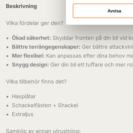
Beskrivning
Ytterligare information
Recensio
Avvisa
Vilka fördelar ger den?
Ökad säkerhet:
Skyddar fronten på din bil vid ko
Bättre terrängegenskaper:
Ger bättre attackvin
Mer flexibel:
Kan anpassas efter dina behov med 
Snygg design:
Ger din bil ett tuffare och mer r
Vilka tillbehör finns det?
Hasplåtar
Schackelfästen + Shackel
Extraljus
Samköp av annan utrustning: