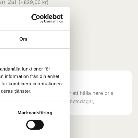
en 2st
(
+
829,00
kr
)
infällda 2st
(
+
1330,00
kr
)
 4.75ton
(
+
228,00
kr
)
Lägg till i varukorg
Om
gori:
Kofångare
andahålla funktioner för
n information från din enhet
 14 dagar:
 tur kombinera informationen
deras tjänster.
as direkt ifrån tillverkare för att hålla nere pris
Beräknad leveranstid ca 14 arbetsdagar,
Marknadsföring