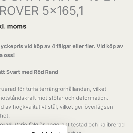
ROVER 5×165,1
kl. moms
yckepris vid köp av 4 fälgar eller fler. Vid köp av
ta oss!
att Svart med Röd Rand
ruerad för tuffa terrängförhållanden, vilket
motståndskraft mot stötar och deformation.
ad av högkvalitativt stål, vilket ger överlägsen
het.
rerad
: Varje fälg är noggrant testad och kalibrerad