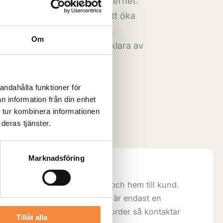
a optimal prestanda och säkerhet.
rbättrad ytbehandling för att öka
mot korrosion och slitage.
Om
: Speciellt designad för att klara av
 påfrestningar.
andahålla funktioner för
Lägg till i varukorg
n information från din enhet
 tur kombinera informationen
deras tjänster.
Kategori:
Landrover
Marknadsföring
trallagret:
direkt ifrån vårt centrallager och hem till kund.
 5-8 arbetsdagar. Lagersaldot är endast en
aran är slut när vi fått in din order så kontaktar
Tillåt alla