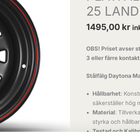
25 LAND
LANDROVER
5x165,1
1495,00
kr
in
mängd
OBS! Priset avser st
3 eller färre kontak
Stålfälg Daytona M
Hållbarhet
: Konst
säkerställer hög 
Material
: Tillverk
styrka och hållbar
Testad och Kalib