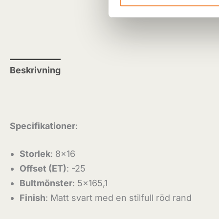
Beskrivning
Recensioner (0)
Specifikationer
:
Storlek
: 8×16
Offset (ET)
: -25
Bultmönster
: 5×165,1
Finish
: Matt svart med en stilfull röd rand