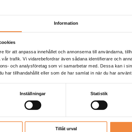
för att säkerställ
Ytbehandling
: Fö
motståndskraften 
Information
Redo för Terräng
terrängäventyrens
cookies
e för att anpassa innehållet och annonserna till användarna, tillh
-
+
vår trafik. Vi vidarebefordrar även sådana identifierare och anna
nnons- och analysföretag som vi samarbetar med. Dessa kan i sin
har tillhandahållit eller som de har samlat in när du har använt 
Artikelnr:
WNERO.28
Inställningar
Statistik
Skickas från cen
Produkten skickas 
Leveranstid oftast
prognos och ifall v
Tillåt urval