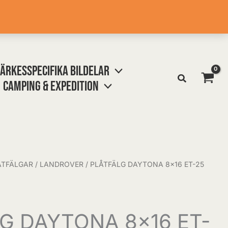
ÄRKESSPECIFIKA BILDELAR
CAMPING & EXPEDITION
ÅTFÄLGAR
/
LANDROVER
/ PLÅTFÄLG DAYTONA 8×16 ET-25
G DAYTONA 8×16 ET-