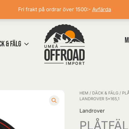
Fri frakt på ordrar över 1500:-
Avfärda
M
CK & FÄLG
HEM
/
DÄCK & FÄLG
/
PL
PLÅTFÄLG
LANDROVER 5×165,1
DAYTONA
Landrover
8x16
ET-
PLÅTFÄL
25