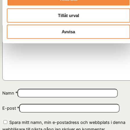
Ditt betyg
*
Tillåt urval
Din recension
*
Avvisa
Namn
*
E-post
*
Spara mitt namn, min e-postadress och webbplats i denna
webbläsare till nästa gång jag skriver en kommentar.