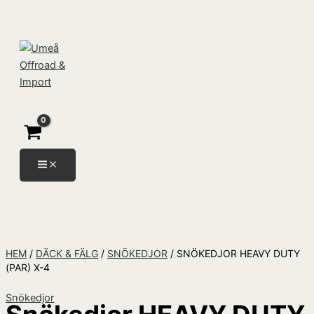
Hoppa
Snökedjor
Products
till
HEAVY
search
innehåll
DUTY
(PAR)
X-
4
mängd
HEM
/
DÄCK & FÄLG
/
SNÖKEDJOR
/ SNÖKEDJOR HEAVY DUTY
(PAR) X-4
Snökedjor