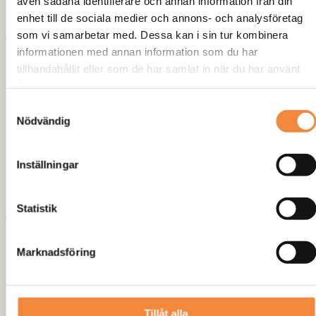
även sådana identifierare och annan information från din
285/70-17
enhet till de sociala medier och annons- och analysföretag
som vi samarbetar med. Dessa kan i sin tur kombinera
18 tum:
informationen med annan information som du har
tillhandahållit eller som de har samlat in när du har använt
285/65-18
deras tjänster.
33×12.5-18
Samtyckesval
Recensioner
Nödvändig
Det finns inga recensioner än.
Inställningar
Bli först med att recensera
Statistik
”Snökedjor HEAVY DUTY (PAR) X-
4”
Marknadsföring
Din e-postadress kommer inte publiceras.
Obligatoriska fält är
märkta
*
Tillåt alla