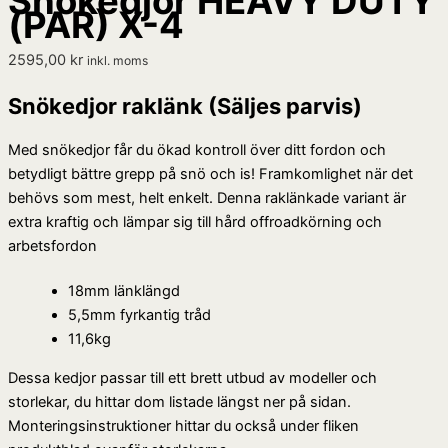
Snökedjor HEAVY DUTY
(PAR) X-4
2595,00
kr
inkl. moms
Snökedjor raklänk (Säljes parvis)
Med snökedjor får du ökad kontroll över ditt fordon och
betydligt bättre grepp på snö och is! Framkomlighet när det
behövs som mest, helt enkelt. Denna raklänkade variant är
extra kraftig och lämpar sig till hård offroadkörning och
arbetsfordon
18mm länklängd
5,5mm fyrkantig tråd
11,6kg
Dessa kedjor passar till ett brett utbud av modeller och
storlekar, du hittar dom listade längst ner på sidan.
Monteringsinstruktioner hittar du också under fliken