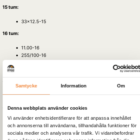
15 tum:
33×12.5-15
16 tum:
11.00-16
255/100-16
285/75-16
305/70-16
16.5 tum:
Samtycke
Information
Om
12.00-16.5
Denna webbplats använder cookies
17 tum:
Vi använder enhetsidentifierare för att anpassa innehållet
10.00-17.5
och annonserna till användarna, tillhandahålla funktioner för
33×12.5-17
sociala medier och analysera vår trafik. Vi vidarebefordrar
275/70-17