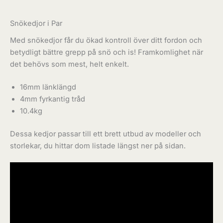
Snökedjor i Par
Med snökedjor får du ökad kontroll över ditt fordon och
betydligt bättre grepp på snö och is! Framkomlighet när
det behövs som mest, helt enkelt.
16mm länklängd
4mm fyrkantig tråd
10.4kg
Dessa kedjor passar till ett brett utbud av modeller och
storlekar, du hittar dom listade längst ner på sidan.