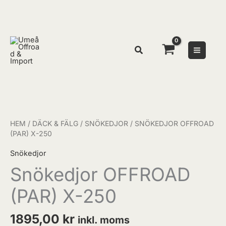
Hoppa
till
innehåll
Snökedjor
OFFROAD
(PAR)
HEM
/
DÄCK & FÄLG
/
SNÖKEDJOR
/ SNÖKEDJOR OFFROAD
X-
(PAR) X-250
250
Snökedjor
mängd
Snökedjor OFFROAD
(PAR) X-250
1895,00
kr
inkl. moms