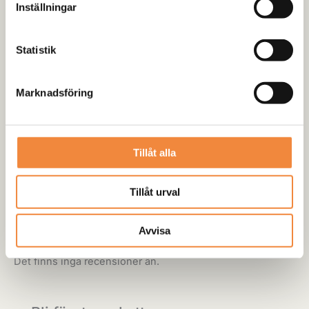
Inställningar
16 tum
Statistik
245/70-16
245/75-16
255/70-16
Marknadsföring
17 tum
Tillåt alla
245/65-17
215/75-17,5
Tillåt urval
18 tum
Avvisa
245/60-18
Det finns inga recensioner än.