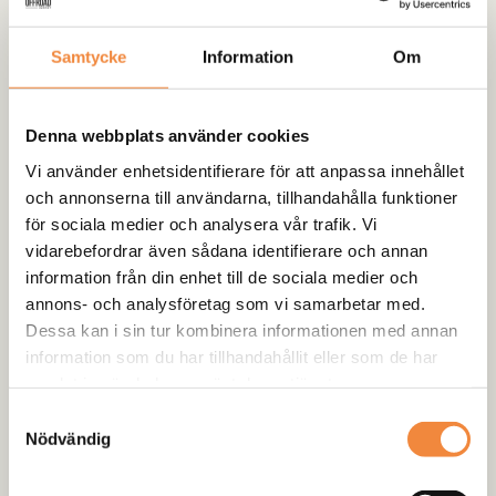
Lagersaldot är endast en prognos och ifall varan är
slut när vi fått in din order så kontaktar vi dig
Samtycke
Information
Om
personligen.
Denna webbplats använder cookies
Vi använder enhetsidentifierare för att anpassa innehållet
Beskrivning
och annonserna till användarna, tillhandahålla funktioner
för sociala medier och analysera vår trafik. Vi
Recensioner (0)
vidarebefordrar även sådana identifierare och annan
information från din enhet till de sociala medier och
Passar till
annons- och analysföretag som vi samarbetar med.
Dessa kan i sin tur kombinera informationen med annan
15 tum
information som du har tillhandahållit eller som de har
samlat in när du har använt deras tjänster.
8.40-15
215/90-15
Samtyckesval
30×9.50-15
Nödvändig
9.00-15
265/70-15