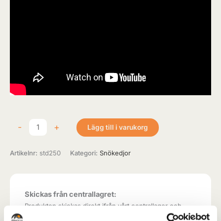
-
+
Lägg till i varukorg
Artikelnr:
std250
Kategori:
Snökedjor
Skickas från centrallagret:
Produkten skickas direkt ifrån vårt centrallager och
hem till kund. Leveranstid oftast 5-8 arbetsdagar.