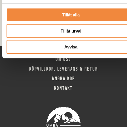
Vinchplåtens hålbild 2 : CC 164mm x 114,3mm
Längd : 660 mm
Tillåt alla
Bredd : 187 mm
Tillåt urval
Avvisa
Om oss
Köpvillkor, leverans & retur
Ångra köp
Kontakt