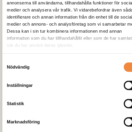
annonserna till användarna, tillhandahålla funktioner för socia
Rödåsel
medier och analysera vår trafik. Vi vidarebefordrar även såd
identifierare och annan information från din enhet till de socia
medier och annons- och analysföretag som vi samarbetar m
Dessa kan i sin tur kombinera informationen med annan
information som du har tillhandahållit eller som de har samlat
Beskrivning
när du har använt deras tjänster.
Recensioner (0)
Samtyckesval
Plåten svetsas eller bultas fast i bilens ram. Bockad kant
Nödvändig
med hål för montering av linstyrning (Både med rullar och
syntetgrind) Levereras lackad i svart.
Inställningar
CC Monteringshål för linstyrning: 202mm
Statistik
Dubbla hålbilder i samma plåt
Vinchplåtens hålbild 1 : CC 254mm x 114,3mm
Marknadsföring