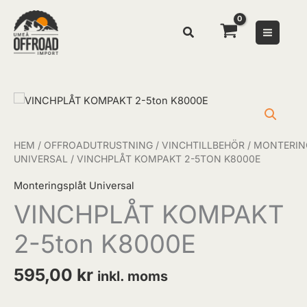
Hoppa
till
innehåll
VINCHPLÅT
KOMPAKT
2-
HEM
/
OFFROADUTRUSTNING
/
VINCHTILLBEHÖR
/
MONTERIN
5ton
UNIVERSAL
/ VINCHPLÅT KOMPAKT 2-5TON K8000E
K8000E
mängd
Monteringsplåt Universal
VINCHPLÅT KOMPAKT
2-5ton K8000E
595,00
kr
inkl. moms