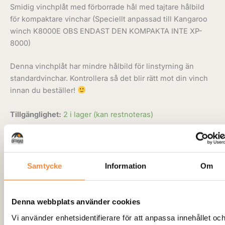
Smidig vinchplåt med förborrade hål med tajtare hålbild
för kompaktare vinchar (Speciellt anpassad till Kangaroo
winch K8000E OBS ENDAST DEN KOMPAKTA INTE XP-
8000)
Denna vinchplåt har mindre hålbild för linstyrning än
standardvinchar. Kontrollera så det blir rätt mot din vinch
innan du beställer!
Tillgänglighet:
2 i lager (kan restnoteras)
-
+
Lägg till i varukorg
Samtycke
Information
Om
Artikelnr:
PWPMAK8000
Kategori:
Monteringsplåt Universal
Denna webbplats använder cookies
Lagervara:
Vi använder enhetsidentifierare för att anpassa innehållet oc
Produkten finns i vårt lokala lager och butik i