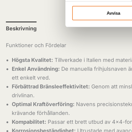
Avvisa
Beskrivning
Recensioner (0)
Funktioner och Fördelar
Högsta Kvalitet:
Tillverkade i Italien med materi
Enkel Användning:
De manuella frihjulsnaven ä
ett enkelt vred.
Förbättrad Bränsleeffektivitet:
Genom att minska
drivlinan.
Optimal Kraftöverföring:
Navens precisionstekni
krävande förhållanden.
Kompabilitet:
Passar ett brett utbud av 4×4-for
Korrosionsbeständighet:
Utrustade med avancera