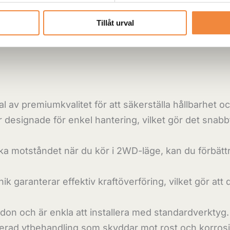
Tillåt urval
al av premiumkvalitet för att säkerställa hållbarhet oc
r designade för enkel hantering, vilket gör det sna
 motståndet när du kör i 2WD-läge, kan du förbättra
k garanterar effektiv kraftöverföring, vilket gör att
don och är enkla att installera med standardverktyg.
d ytbehandling som skyddar mot rost och korrosion, v