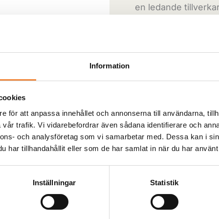
en ledande tillverk
pålitliga nav som är
körning.
Information
-
+
cookies
Artikelnr:
2-423
Kat
e för att anpassa innehållet och annonserna till användarna, tillh
vår trafik. Vi vidarebefordrar även sådana identifierare och anna
nnons- och analysföretag som vi samarbetar med. Dessa kan i sin
Skickas från cen
har tillhandahållit eller som de har samlat in när du har använt 
Produkten skickas 
Leveranstid oftast
Inställningar
Statistik
prognos och ifall v
vi dig personligen