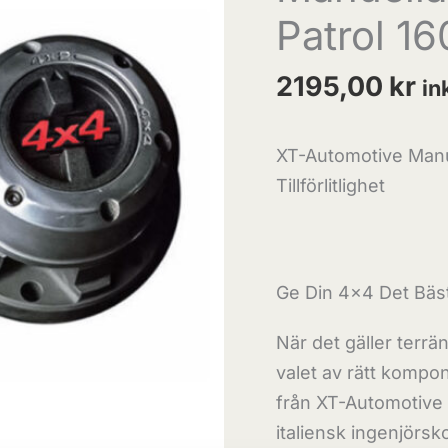
Patrol 16
29
splines
2195,00
kr
in
(Par)
mängd
XT-Automotive Manue
Tillförlitlighet
Ge Din 4×4 Det Bäs
När det gäller terrä
valet av rätt kompo
från XT-Automotive 
italiensk ingenjörs