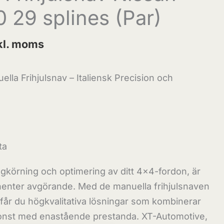
0 29 splines (Par)
kl. moms
lla Frihjulsnav – Italiensk Precision och
ta
ngkörning och optimering av ditt 4×4-fordon, är
nenter avgörande. Med de manuella frihjulsnaven
får du högkvalitativa lösningar som kombinerar
konst med enastående prestanda. XT-Automotive,