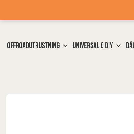
Hoppa
till
innehåll
OFFROADUTRUSTNING
UNIVERSAL & DIY
DÄ