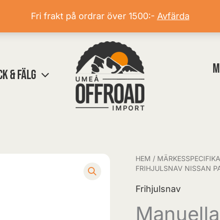
Fri frakt på ordrar över 1500:-
Avfärda
M
CK & FÄLG
HEM
/
MÄRKESSPECIFIKA
Manuella
FRIHJULSNAV NISSAN PA
Frihjulsnav
Frihjulsnav
Nissan
Patrol
Manuella
160