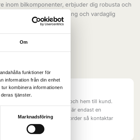
are inom bilkomponenter, erbjuder dig robusta och
 perfekta för både tuff terräng och vardaglig
Om
Lägg till i varukorg
egori:
Frihjulsnav
andahålla funktioner för
n information från din enhet
 tur kombinera informationen
trallagret:
deras tjänster.
direkt ifrån vårt centrallager och hem till kund.
 5-8 arbetsdagar. Lagersaldot är endast en
Marknadsföring
aran är slut när vi fått in din order så kontaktar
.