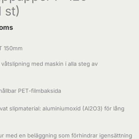
 st)
moms
T 150mm
 våtslipning med maskin i alla steg av
hållbar PET-filmbaksida
livat slipmaterial: aluminiumoxid (Al2O3) för lång
ur med en beläggning som förhindrar igensättning