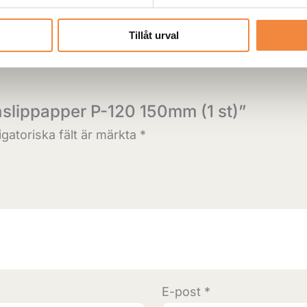
Tillåt urval
nslippapper P-120 150mm (1 st)”
igatoriska fält är märkta
*
E-post
*