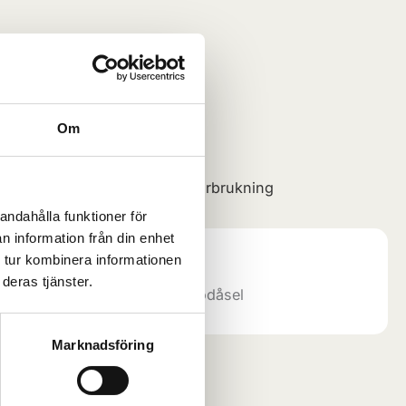
lager
Lägg till i varukorg
Om
20
Kategori:
Slippapper & Förbrukning
andahålla funktioner för
n information från din enhet
 tur kombinera informationen
deras tjänster.
vårt lokala lager och butik i Rödåsel
Marknadsföring