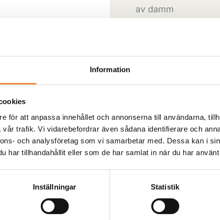
av damm
Tillgänglighet:
30 i 
-
+
Information
Artikelnr:
slippapper1
cookies
e för att anpassa innehållet och annonserna till användarna, tillh
vår trafik. Vi vidarebefordrar även sådana identifierare och anna
nnons- och analysföretag som vi samarbetar med. Dessa kan i sin
Lagervara:
har tillhandahållit eller som de har samlat in när du har använt 
Produkten finns i 
Inställningar
Statistik