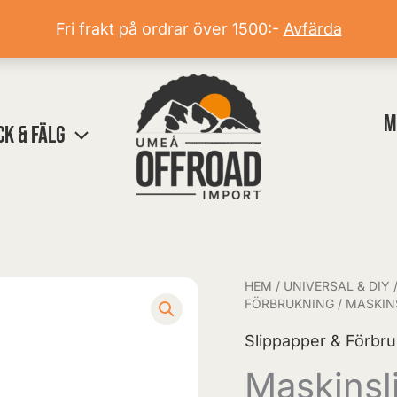
Fri frakt på ordrar över 1500:-
Avfärda
M
CK & FÄLG
HEM
/
UNIVERSAL & DIY
Maskinslippapper
FÖRBRUKNING
/ MASKINS
P-
Slippapper & Förbr
120
150mm
Maskinsl
(1