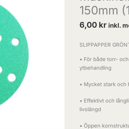
150mm (1
st)
mängd
6,00
kr
inkl. 
SLIPPAPPER GRÖN
• För både torr- och
ytbehandling
• Mycket stark och 
• Effektivt och lång
livslängd
• Öppen kornstrukt