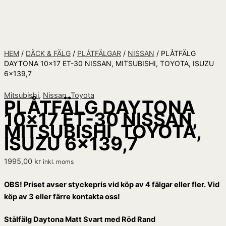
HEM
/
DÄCK & FÄLG
/
PLÅTFÄLGAR
/
NISSAN
/ PLÅTFÄLG
DAYTONA 10×17 ET-30 NISSAN, MITSUBISHI, TOYOTA, ISUZU
6×139,7
Mitsubishi
,
Nissan
,
Toyota
PLÅTFÄLG DAYTONA
10×17 ET-30 NISSAN,
MITSUBISHI, TOYOTA,
ISUZU 6×139,7
1995,00
kr
inkl. moms
OBS! Priset avser styckepris vid köp av 4 fälgar eller fler. Vid
köp av 3 eller färre kontakta oss!
Stålfälg Daytona Matt Svart med Röd Rand