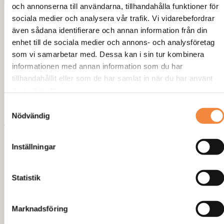
Kompatibilitet
:
och annonserna till användarna, tillhandahålla funktioner för
sociala medier och analysera vår trafik. Vi vidarebefordrar
NISSAN
: Alla Nissan förutom Navara D40 (från 2005 o
även sådana identifierare och annan information från din
frammåt) Navara D23 (Från 2017) och Pathfinder
enhet till de sociala medier och annons- och analysföretag
TOYOTA:
De flesta med 6×139.7 bultcirkel. Kontakta
som vi samarbetar med. Dessa kan i sin tur kombinera
oss mer info
informationen med annan information som du har
ISUZU:
De flesta med 6×139.7 bultcirkel. Kontakta oss
tillhandahållit eller som de har samlat in när du har använt
mer info
deras tjänster.
MITSUBISHI:
Alla förutom Pajero serien v60-80, L200
Samtyckesval
sedan 2005 samt Pajero Pinin.
Nödvändig
Viktigt Meddelande
: Se till att använda muttrar designade för
stålfälgar för att fästa dessa fälgar ordentligt.
Inställningar
Recensioner
Statistik
Det finns inga recensioner än.
Marknadsföring
Bli först med att recensera