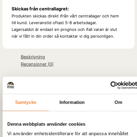
Skickas från centrallagret:
Produkten skickas direkt ifrån vårt centrallager och hem
till kund. Leveranstid oftast 5-8 arbetsdagar.
Lagersaldot är endast en prognos och ifall varan är slut
när vi fått in din order så kontaktar vi dig personligen.
Beskrivning
Recensioner (0)
Specifikationer
:
Samtycke
Information
Om
Storlek
: 10×17
Offset (ET)
: -30
Bultmönster
: 6×139,7
Denna webbplats använder cookies
Finish
: Matt svart med en stilfull röd rand
Vi använder enhetsidentifierare för att anpassa innehållet