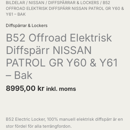
Bak
BILDELAR
/
NISSAN
/
DIFFSPÄRRAR & LOCKERS
/ B52
OFFROAD ELEKTRISK DIFFSPÄRR NISSAN PATROL GR Y60 &
mängd
Y61 – BAK
Diffspärrar & Lockers
B52 Offroad Elektrisk
Diffspärr NISSAN
PATROL GR Y60 & Y61
– Bak
8995,00
kr
inkl. moms
B52 Electric Locker, 100% manuell elektrisk diffspärr är en
stor fördel för alla terrängfordon.