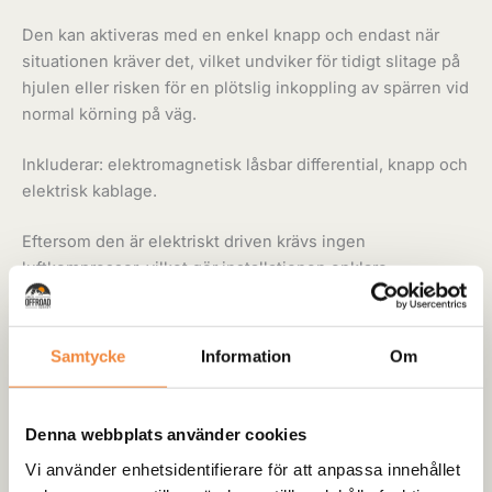
Den kan aktiveras med en enkel knapp och endast när
situationen kräver det, vilket undviker för tidigt slitage på
hjulen eller risken för en plötslig inkoppling av spärren vid
normal körning på väg.
Inkluderar: elektromagnetisk låsbar differential, knapp och
elektrisk kablage.
Eftersom den är elektriskt driven krävs ingen
luftkompressor, vilket gör installationen enklare.
Monteringen medför inga större svårigheter då den
fungerar på de ursprungliga axlarna genom att endast
Samtycke
Information
Om
byta ut differentialhuset.
Passar NISSAN PATROL GR Y60 E Y61 – Bak
Denna webbplats använder cookies
Vi använder enhetsidentifierare för att anpassa innehållet