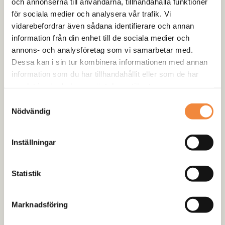
och annonserna till användarna, tillhandahålla funktioner
för sociala medier och analysera vår trafik. Vi
-
+
Lägg till i varukorg
vidarebefordrar även sådana identifierare och annan
information från din enhet till de sociala medier och
Artikelnr:
ET 135
Kategori:
Diffspärrar & Lockers
annons- och analysföretag som vi samarbetar med.
Dessa kan i sin tur kombinera informationen med annan
information som du har tillhandahållit eller som de har
samlat in när du har använt deras tjänster.
Skickas från centrallagret:
Produkten skickas direkt ifrån vårt centrallager och
Samtyckesval
hem till kund. Leveranstid oftast 5-8 arbetsdagar.
Nödvändig
Lagersaldot är endast en prognos och ifall varan är
slut när vi fått in din order så kontaktar vi dig
Inställningar
personligen.
Statistik
Recensioner (0)
Marknadsföring