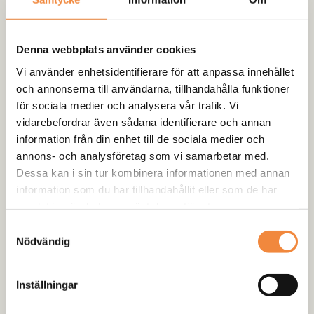
fungerar på de ursprungliga axlarna genom att endast
byta ut differentialhuset.
Denna webbplats använder cookies
Passar SUZUKI SJ 1.3-SAMURAI 1.3 Fram/Bak 26 SPLINES
Vi använder enhetsidentifierare för att anpassa innehållet
och annonserna till användarna, tillhandahålla funktioner
Anpassad för förstärkta axlar!
för sociala medier och analysera vår trafik. Vi
vidarebefordrar även sådana identifierare och annan
information från din enhet till de sociala medier och
annons- och analysföretag som vi samarbetar med.
-
+
Lägg till i varukorg
Dessa kan i sin tur kombinera informationen med annan
information som du har tillhandahållit eller som de har
Artikelnr:
ET 208
Kategori:
Diffspärrar & Lockers
samlat in när du har använt deras tjänster.
Samtyckesval
Nödvändig
Skickas från centrallagret:
Produkten skickas direkt ifrån vårt centrallager och
Inställningar
hem till kund. Leveranstid oftast 5-8 arbetsdagar.
Lagersaldot är endast en prognos och ifall varan är