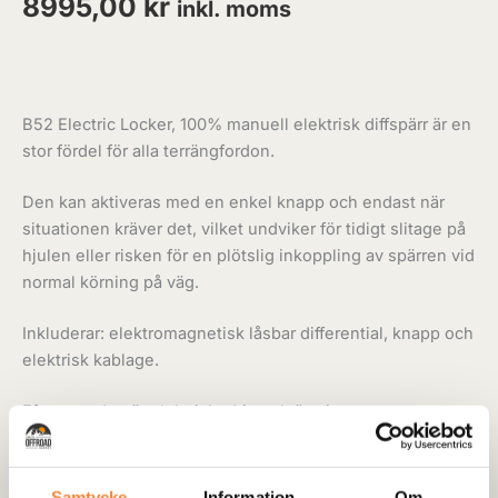
8995,00
kr
inkl. moms
B52 Electric Locker, 100% manuell elektrisk diffspärr är en
stor fördel för alla terrängfordon.
Den kan aktiveras med en enkel knapp och endast när
situationen kräver det, vilket undviker för tidigt slitage på
hjulen eller risken för en plötslig inkoppling av spärren vid
normal körning på väg.
Inkluderar: elektromagnetisk låsbar differential, knapp och
elektrisk kablage.
Eftersom den är elektriskt driven krävs ingen
luftkompressor, vilket gör installationen enklare.
Monteringen medför inga större svårigheter då den
Samtycke
Information
Om