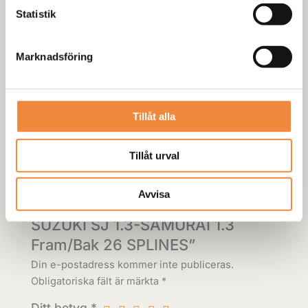
slut när vi fått in din order så kontaktar vi dig
Statistik
personligen.
Marknadsföring
Recensioner (0)
Tillåt alla
Det finns inga recensioner än.
Tillåt urval
Bli först med att recensera ”B52
Avvisa
Offroad Elektrisk Diffspärr
SUZUKI SJ 1.3-SAMURAI 1.3
Fram/Bak 26 SPLINES”
Din e-postadress kommer inte publiceras.
Obligatoriska fält är märkta
*
Ditt betyg
*