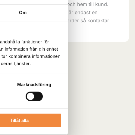
direkt ifrån vårt centrallager och hem till kund.
 5-8 arbetsdagar. Lagersaldot är endast en
Om
aran är slut när vi fått in din order så kontaktar
.
andahålla funktioner för
n information från din enhet
 tur kombinera informationen
deras tjänster.
Marknadsföring
Tillåt alla