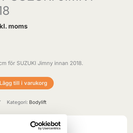
18
nkl. moms
m för SUZUKI Jimny innan 2018.
Lägg till i varukorg
Y
Kategori:
Bodylift
trallagret: