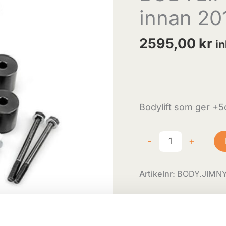
innan 20
mängd
2595,00
kr
i
Body
lift som ger
+5c
-
+
Artikelnr:
BODY.JIMN
Skickas från cen