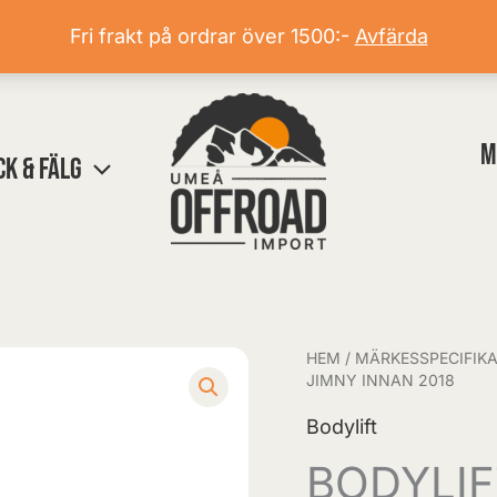
Fri frakt på ordrar över 1500:-
Avfärda
M
CK & FÄLG
HEM
/
MÄRKESSPECIFIKA
BODYLIFT
JIMNY INNAN 2018
SUZUKI
Bodylift
JIMNY
innan
BODYLIF
2018