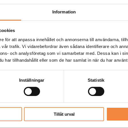
Produkten skickas 
Leveranstid oftast
Information
prognos och ifall v
vi dig personligen
cookies
e för att anpassa innehållet och annonserna till användarna, tillh
vår trafik. Vi vidarebefordrar även sådana identifierare och anna
nnons- och analysföretag som vi samarbetar med. Dessa kan i sin
har tillhandahållit eller som de har samlat in när du har använt 
Inställningar
Statistik
YLIFT SUZUKI JIMNY innan 2018”
Tillåt urval
igatoriska fält är märkta
*