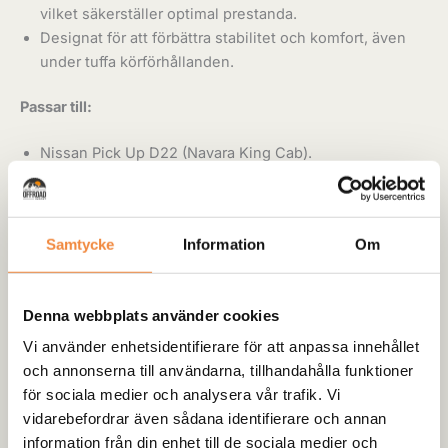
vilket säkerställer optimal prestanda.
Designat för att förbättra stabilitet och komfort, även
under tuffa körförhållanden.
Passar till:
Nissan Pick Up D22 (Navara King Cab).
Ett oumbärligt kit för dig som vill säkerställa att din Nissan
Navara fortsätter att leverera pålitlig prestanda i alla
Samtycke
Information
Om
situationer!
-
+
Lägg till i varukorg
Denna webbplats använder cookies
Vi använder enhetsidentifierare för att anpassa innehållet
Artikelnr:
LSK213
Kategori:
Bussningar
och annonserna till användarna, tillhandahålla funktioner
för sociala medier och analysera vår trafik. Vi
vidarebefordrar även sådana identifierare och annan
Skickas från centrallagret:
information från din enhet till de sociala medier och