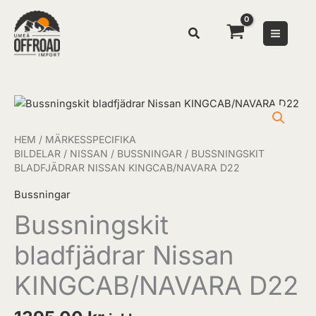
Hoppa
till
innehåll
Bussningskit
bladfjädrar
Nissan
HEM
/
MÄRKESSPECIFIKA
KINGCAB/NAVARA
BILDELAR
/
NISSAN
/
BUSSNINGAR
/ BUSSNINGSKIT
BLADFJÄDRAR NISSAN KINGCAB/NAVARA D22
D22
mängd
Bussningar
Bussningskit
bladfjädrar Nissan
KINGCAB/NAVARA D22