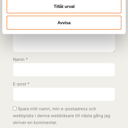
Obligatoriska fält är märkta
*
Tillåt urval
Ditt betyg
*
Din recension
*
Avvisa
Namn
*
E-post
*
Spara mitt namn, min e-postadress och
webbplats i denna webbläsare till nästa gång jag
skriver en kommentar.