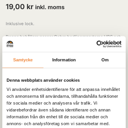
19,00
kr
inkl. moms
Inklusive lock.
Denna behållare passar Cobra bedlinersprutorna UBS och
Superior samt våran egna fluidfilmspruta
Samtycke
Information
Om
Tillgänglighet:
130 i lager
Denna webbplats använder cookies
-
+
Lägg till i varukorg
Vi använder enhetsidentifierare för att anpassa innehållet
och annonserna till användarna, tillhandahålla funktioner
Kategorier:
Rostskydd Fluidfilm
,
Lacksprutor
för sociala medier och analysera vår trafik. Vi
vidarebefordrar även sådana identifierare och annan
information från din enhet till de sociala medier och
annons- och analysföretag som vi samarbetar med.
Lagervara: