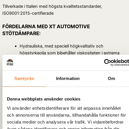
Tillverkade i Italien
med högsta kvalitetsstandarder,
ISO9001:2015-certifierade
FÖRDELARNA MED XT AUTOMOTIVE
STÖTDÄMPARE:
Hydrauliska, med speciell högkvalitativ och
högstyrkeolja som bibehåller viskositeten i extrema
situationer
Dubbelverkande
Tvåstegsdesign för skydd mot stenskott
Samtycke
Information
Om
Hastighetskänslig ventilstyrning för finjustering av
fjädringens kontroll
61 mm cylinderdiameter
Denna webbplats använder cookies
38 mm kolv, vilket möjliggör en större oljemängd än
Vi använder enhetsidentifierare för att anpassa innehållet
andra stötdämpare, för att förhindra överhettning och
och annonserna till användarna, tillhandahålla funktioner för
försämrad prestanda.
sociala medier och analysera vår trafik. Vi vidarebefordrar
20 mm kolvstång
även sådana identifierare och annan information från din
Helsvetsad kropp och förstärkt svets på öglorna för