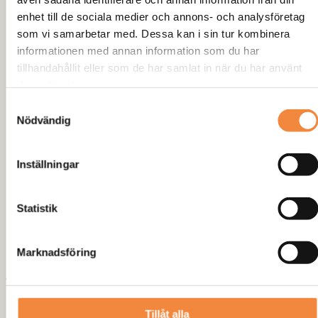
enhet till de sociala medier och annons- och analysföretag
ökad hållfasthet
som vi samarbetar med. Dessa kan i sin tur kombinera
Karftiga gummibussningar
informationen med annan information som du har
Internt lås testat till 5000 kg, förhindrar att dämparen
tillhandahållit eller som de har samlat in när du har använt
bottnar.
deras tjänster.
Renoveringsbara! Det går att renovera eller byta
inställning genom renovering.
Samtyckesval
Tillverkade i Italien.
Nödvändig
FÖR NISSAN PATROL 2.8 TD
Inställningar
Recensioner
Statistik
Det finns inga recensioner än.
Bli först med att recensera
Marknadsföring
”Höjningskit +5cm Nissan Patrol
2.8TD”
Tillåt alla