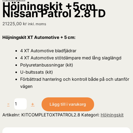
Höjningskit +5cm
Nissan Patrol 2.8TD
21225,00
kr
inkl. moms
Höjningskit XT Automotive + 5 cm:
4 XT Automotive bladfjädrar
4 XT Automotive stötdämpare med lång slaglängd
Polyuretanbussningar (kit)
U-bultssats (kit)
Förbättrad hantering och kontroll både på och utanför
vägen
-
+
Lägg till i varukorg
Artikelnr:
KITCOMPLETOXTPATROL2.8
Kategori:
Höjningskit