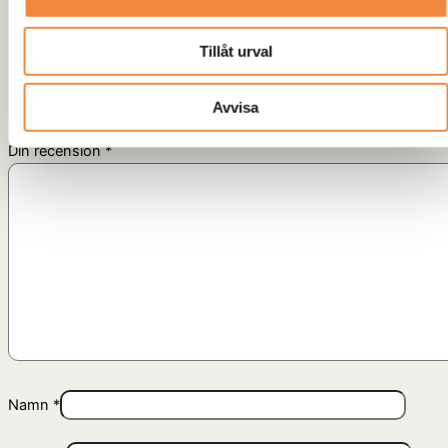
Din e-postadress kommer inte publiceras.
Obligatoriska fält är
Tillåt urval
märkta
*
Avvisa
Ditt betyg
*
Din recension
*
Namn
*