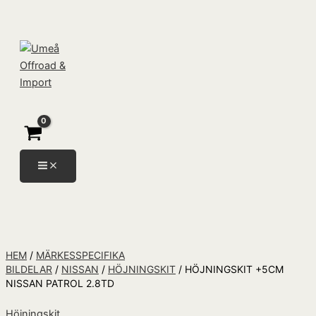
Hoppa
Höjningskit
Products
till
+5cm
search
innehåll
Nissan
Patrol
2.8TD
mängd
HEM
/
MÄRKESSPECIFIKA
BILDELAR
/
NISSAN
/
HÖJNINGSKIT
/ HÖJNINGSKIT +5CM
NISSAN PATROL 2.8TD
Höjningskit