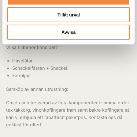
du kör upp för branta backar.
Mer flexibel:
Kan anpassas efter dina behov med olika
Tillåt urval
tillbehör.
Snygg design:
Ger din bil ett tuffare och mer robust
Avvisa
utseende.
Vilka tillbehör finns det?
Hasplåtar
Schackelfästen + Shackel
Extraljus
Samköp av annan utrustning:
Om du är intresserad av flera komponenter i samma order
tex takkorg, vinchkofångare fram samt bakre kofångare så
kan vi erbjuda ett rabatterat paketpris. Kontakta oss då
enklast för offert!