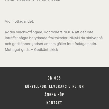
Vid mottagandet:
av din vinchkofångare, kontrollera NOGA att det inte
inträffat några betydande fraktskador INNAN du skriver på
och godkänner godset annars gäller inte fraktgarantin.
Mottaget gods = Godkänt skick
Om oss
Köpvillkor, leverans & retur
Ångra köp
Kontakt