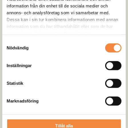
information från din enhet till de sociala medier och
Beställningsvara 14 dagar:
annons- och analysföretag som vi samarbetar med.
Denna produkt skickas direkt ifrån tillverkare för att
Dessa kan i sin tur kombinera informationen med annan
hålla nere pris och fraktkostnad. Beräknad
information som du har tillhandahållit eller som de har
leveranstid ca 14 arbetsdagar,
samlat in när du har använt deras tjänster.
Samtyckesval
Nödvändig
Beskrivning
Inställningar
Ytterligare information
Statistik
Recensioner (0)
Vilka fördelar ger den?
Marknadsföring
Ökad säkerhet:
Skyddar fronten på din bil vid
kollisioner.
Bättre terrängegenskaper:
Ger bättre attackvinkel när
Tillåt alla