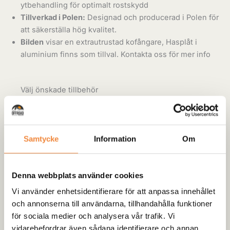
ytbehandling för optimalt rostskydd
Tillverkad i Polen:
Designad och producerad i Polen för
att säkerställa hög kvalitet.
Bilden
visar en extrautrustad kofångare, Hasplåt i
aluminium finns som tillval. Kontakta oss för mer info
Välj önskade tillbehör
Shackelfästen 2st
(
+
829,00
kr
)
Dimljus LED infällda 2st
(
+
1330,00
kr
)
Samtycke
Information
Om
Shackel 2st 4.75ton
(
+
228,00
kr
)
Denna webbplats använder cookies
-
+
Lägg till i varukorg
Vi använder enhetsidentifierare för att anpassa innehållet
och annonserna till användarna, tillhandahålla funktioner
Artikelnr:
Z033
Kategori:
Kofångare
för sociala medier och analysera vår trafik. Vi
vidarebefordrar även sådana identifierare och annan