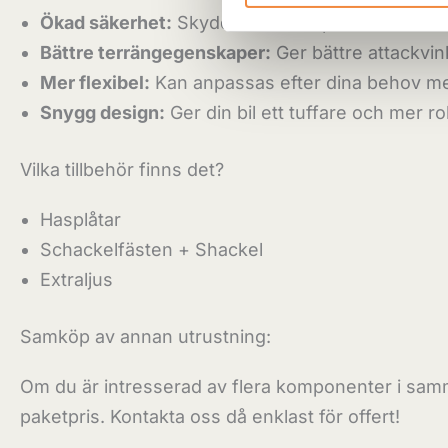
Ökad säkerhet:
Skyddar fronten på din bil vid ko
Bättre terrängegenskaper:
Ger bättre attackvin
Mer flexibel:
Kan anpassas efter dina behov med 
Snygg design:
Ger din bil ett tuffare och mer r
Vilka tillbehör finns det?
Hasplåtar
Schackelfästen + Shackel
Extraljus
Samköp av annan utrustning:
Om du är intresserad av flera komponenter i samm
paketpris. Kontakta oss då enklast för offert!