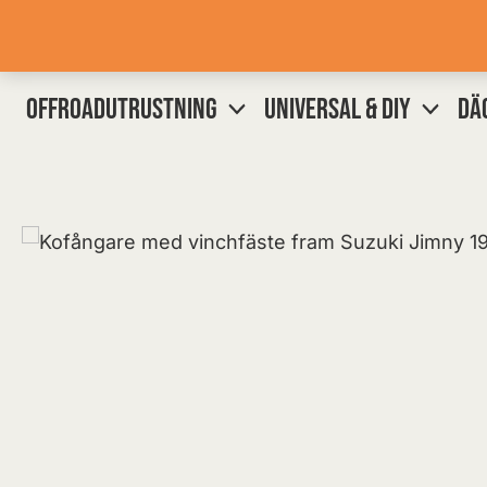
Hoppa
till
innehåll
OFFROADUTRUSTNING
UNIVERSAL & DIY
DÄ