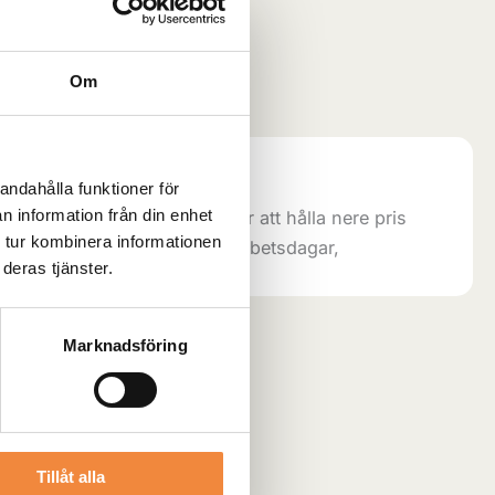
Lägg till i varukorg
Om
gori:
Kofångare
 14 dagar:
andahålla funktioner för
n information från din enhet
as direkt ifrån tillverkare för att hålla nere pris
 tur kombinera informationen
Beräknad leveranstid ca 14 arbetsdagar,
deras tjänster.
Marknadsföring
Tillåt alla