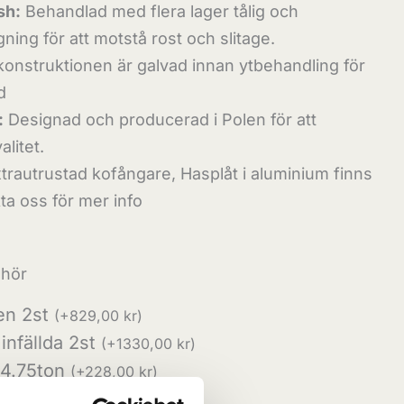
sh:
Behandlad med flera lager tålig och
ing för att motstå rost och slitage.
konstruktionen är galvad innan ytbehandling för
d
:
Designad och producerad i Polen för att
alitet.
trautrustad kofångare, Hasplåt i aluminium finns
kta oss för mer info
ehör
en 2st
(
+
829,00
kr
)
infällda 2st
(
+
1330,00
kr
)
 4.75ton
(
+
228,00
kr
)