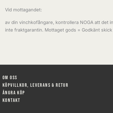
Vid mottagandet:
av din vinchkofångare, kontrollera NOGA att det 
inte fraktgarantin. Mottaget gods = Godkänt skick
Om oss
Köpvillkor, leverans & retur
Ångra köp
Kontakt