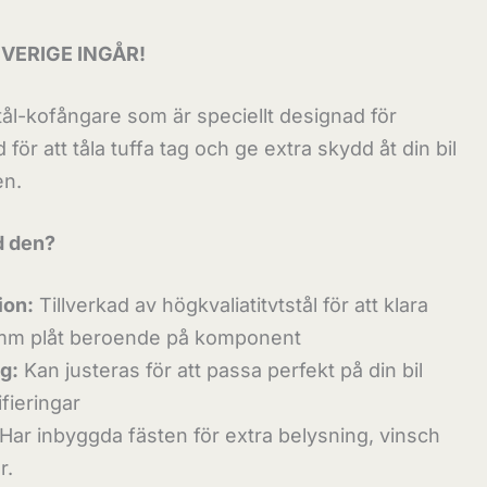
VERIGE INGÅR!
stål-kofångare som är speciellt designad för
för att tåla tuffa tag och ge extra skydd åt din bil
en.
d den?
ion:
Tillverkad av högkvaliatitvtstål för att klara
6mm plåt beroende på komponent
g:
Kan justeras för att passa perfekt på din bil
fieringar
Har inbyggda fästen för extra belysning, vinsch
r.