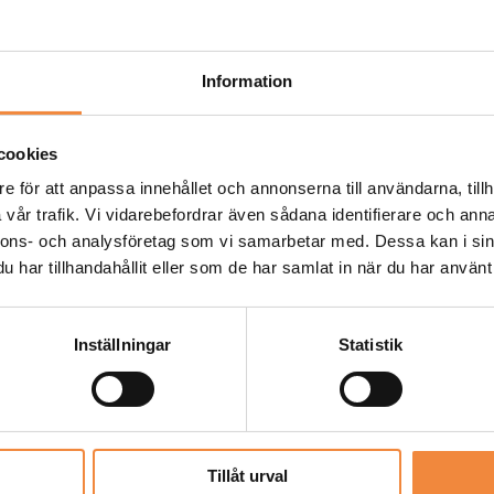
-
+
Information
Artikelnr:
Z027
Kate
cookies
Beställningsvara
e för att anpassa innehållet och annonserna till användarna, tillh
vår trafik. Vi vidarebefordrar även sådana identifierare och anna
Denna produkt skick
nnons- och analysföretag som vi samarbetar med. Dessa kan i sin
och fraktkostnad. 
har tillhandahållit eller som de har samlat in när du har använt 
Inställningar
Statistik
ner (0)
Tillåt urval