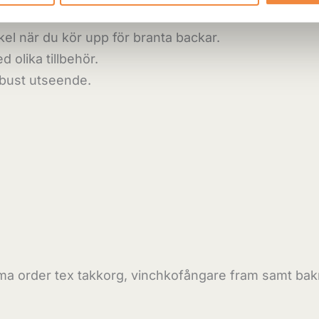
llisioner.
kel när du kör upp för branta backar.
olika tillbehör.
obust utseende.
a order tex takkorg, vinchkofångare fram samt bakre