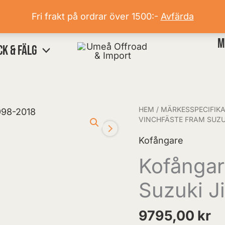
Fri frakt på ordrar över 1500:-
Avfärda
M
CK & FÄLG
HEM
/
MÄRKESSPECIFIKA
Kofångare
VINCHFÄSTE FRAM SUZU
med
Kofångare
vinchfäste
fram
Kofångar
Suzuki
Suzuki J
Jimny
1998-
9795,00
kr
2018