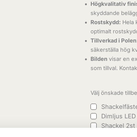
Högkvalitativ fini
skyddande beläggn
Rostskydd:
Hela 
optimalt rostskyd
Tillverkad i Polen
säkerställa hög kv
Bilden
visar en ex
som tillval. Konta
Välj önskade tillb
Shackelfäst
Dimljus LED 
Shackel 2st