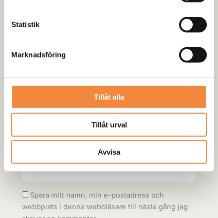
Obligatoriska fält är märkta
*
Statistik
Ditt betyg
*
Din recension
*
Marknadsföring
Tillåt alla
Namn
*
Tillåt urval
Avvisa
E-post
*
Spara mitt namn, min e-postadress och
webbplats i denna webbläsare till nästa gång jag