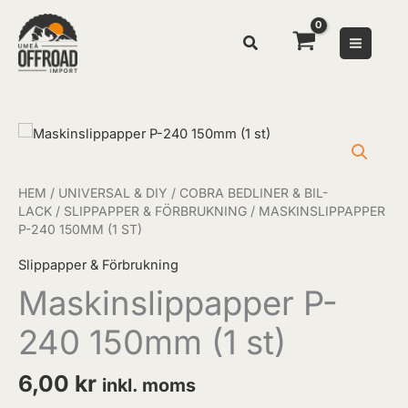
Hoppa
till
innehåll
Maskinslippapper
P-
240
HEM
/
UNIVERSAL & DIY
/
COBRA BEDLINER & BIL-
150mm
LACK
/
SLIPPAPPER & FÖRBRUKNING
/ MASKINSLIPPAPPER
(1
P-240 150MM (1 ST)
st)
mängd
Slippapper & Förbrukning
Maskinslippapper P-
240 150mm (1 st)
6,00
kr
inkl. moms