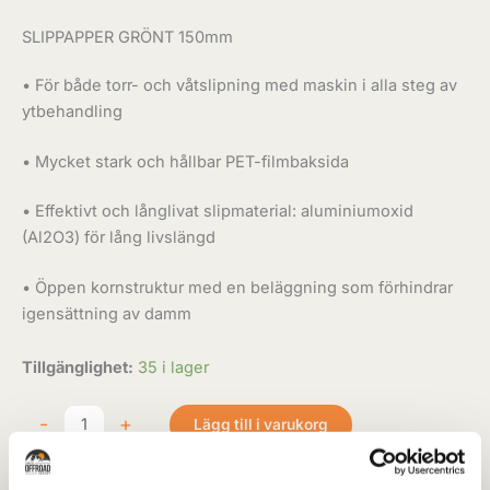
SLIPPAPPER GRÖNT 150mm
• För både torr- och våtslipning med maskin i alla steg av
ytbehandling
• Mycket stark och hållbar PET-filmbaksida
• Effektivt och långlivat slipmaterial: aluminiumoxid
(Al2O3) för lång livslängd
• Öppen kornstruktur med en beläggning som förhindrar
igensättning av damm
Tillgänglighet:
35 i lager
-
+
Lägg till i varukorg
Artikelnr:
slippapper240
Kategori:
Slippapper & Förbrukning