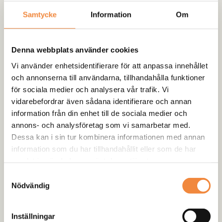
Samtycke
Information
Om
Lagervara:
Produkten finns i vårt lokala lager och butik i
Denna webbplats använder cookies
Rödåsel
Vi använder enhetsidentifierare för att anpassa innehållet
och annonserna till användarna, tillhandahålla funktioner
för sociala medier och analysera vår trafik. Vi
vidarebefordrar även sådana identifierare och annan
information från din enhet till de sociala medier och
Recensioner (0)
annons- och analysföretag som vi samarbetar med.
Dessa kan i sin tur kombinera informationen med annan
Det finns inga recensioner än.
information som du har tillhandahållit eller som de har
samlat in när du har använt deras tjänster.
Samtyckesval
Bli först med att recensera
Nödvändig
”Maskinslippapper P-240 150mm
(1 st)”
Inställningar
Din e-postadress kommer inte publiceras.