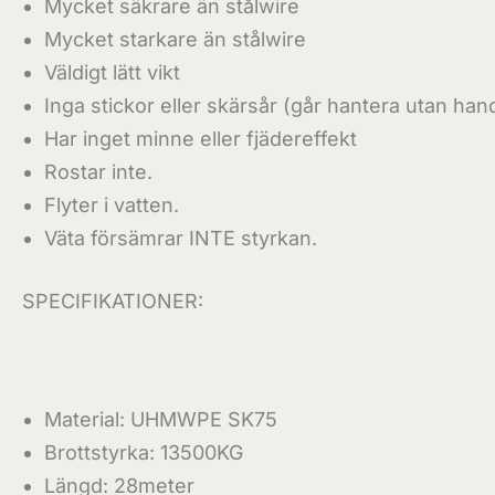
Mycket säkrare än stålwire
Mycket starkare än stålwire
Väldigt lätt vikt
Inga stickor eller skärsår (går hantera utan han
Har inget minne eller fjädereffekt
Rostar inte.
Flyter i vatten.
Väta försämrar INTE styrkan.
SPECIFIKATIONER:
Material: UHMWPE SK75
Brottstyrka: 13500KG
Längd: 28meter