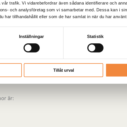
vår trafik. Vi vidarebefordrar även sådana identifierare och anna
Artikelnr:
AD10008
nnons- och analysföretag som vi samarbetar med. Dessa kan i sin
har tillhandahållit eller som de har samlat in när du har använt 
Lagervara:
Inställningar
Statistik
Produkten finns i 
Tillåt urval
or är: