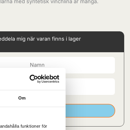
elarna med syntetisk vinchlina är många.
ddela mig när varan finns i lager
Om
Prenumerera nu
andahålla funktioner för