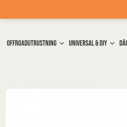
Hoppa
till
innehåll
OFFROADUTRUSTNING
UNIVERSAL & DIY
DÄ