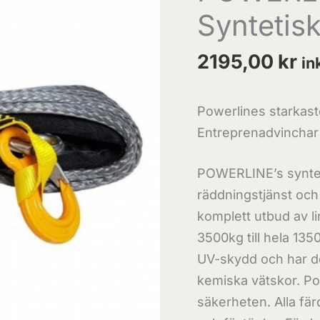
Syntetis
2195,00
kr
in
Powerlines starkaste
Entreprenadvinchar 
POWERLINE’s syntet
räddningstjänst och h
komplett utbud av lin
3500kg till hela 1350
UV-skydd och har de
kemiska vätskor. Pow
säkerheten. Alla fä