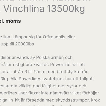
k Vinchlina 13500kg
kl. moms
 lina. Lämpar sig för Offroadbils eller
upp till 20000lbs
linor används av Polska armén och
åller riktigt bra kvalitét. Powerline har ett
or allt ifrån 6 till 12mm med brottstyrka från
0kg. Alla Powerlines syntetlinor har ett fullgott
ssutom väldigt god tålighet mot syror och
erlines linor flexar inte nämnvärt vilket förhöjjer
rdiga lin-kit är försedda med skyddsstrumpor, krok