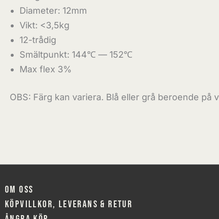
Diameter: 12mm
Vikt: <3,5kg
12-trådig
Smältpunkt: 144℃ — 152℃
Max flex 3%
OBS: Färg kan variera. Blå eller grå beroende på va
Om oss
Köpvillkor, leverans & retur
Ångra köp