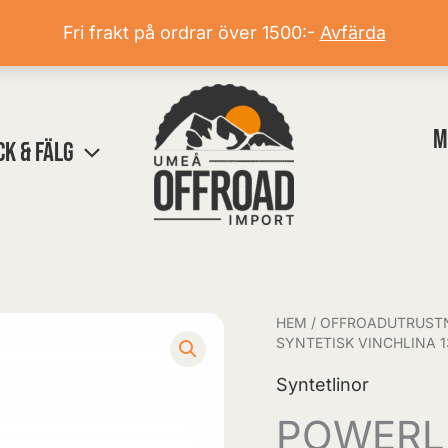
Fri frakt på ordrar över 1500:-
Avfärda
M
CK & FÄLG
HEM
/
OFFROADUTRUST
SYNTETISK VINCHLINA 
Syntetlinor
POWERL