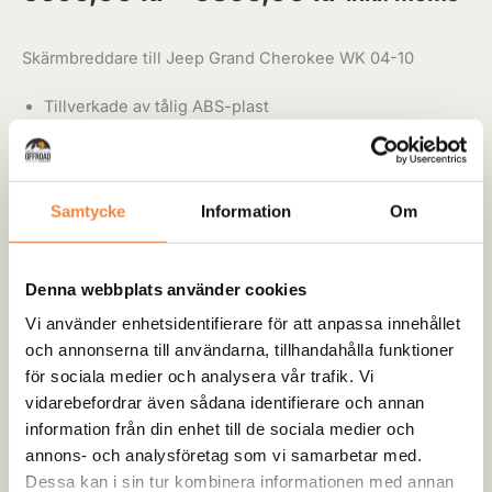
Skärmbreddare till Jeep Grand Cherokee WK 04-10
Tillverkade av tålig ABS-plast
Breddar 10 cm
Mer flexibel och hållbar än laminat
Stilen påminner om Bushwacker
Samtycke
Information
Om
Viss värmning kan behövas vid montering, även
borrning av hål.
Tätningslist finns som tillval i rullgardinsmenyn
Denna webbplats använder cookies
Köpa till tätningslist i gummi?
Vi använder enhetsidentifierare för att anpassa innehållet
och annonserna till användarna, tillhandahålla funktioner
för sociala medier och analysera vår trafik. Vi
vidarebefordrar även sådana identifierare och annan
information från din enhet till de sociala medier och
-
+
Lägg till i varukorg
annons- och analysföretag som vi samarbetar med.
Dessa kan i sin tur kombinera informationen med annan