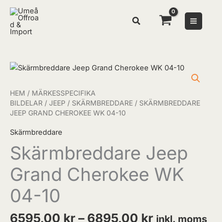
Hoppa
till
innehåll
Prisinterval
Skärmbreddare
6595,00 kr
Jeep
till
Grand
HEM
/
MÄRKESSPECIFIKA
6895,00 kr
Cherokee
BILDELAR
/
JEEP
/
SKÄRMBREDDARE
/ SKÄRMBREDDARE
JEEP GRAND CHEROKEE WK 04-10
WK
04-
Skärmbreddare
10
Skärmbreddare Jeep
mängd
Grand Cherokee WK
04-10
6595,00
kr
–
6895,00
kr
inkl. moms