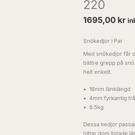
220
mängd
1695,00
kr
in
Snökedjor i Par
Med snökedjor får du
bättre grepp på snö
helt enkelt.
16mm länklängd
4mm fyrkantig tr
8.5kg
Dessa kedjor passar 
hittar dom listade l