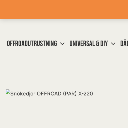
Hoppa
till
innehåll
OFFROADUTRUSTNING
UNIVERSAL & DIY
DÄ