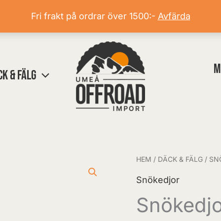
Fri frakt på ordrar över 1500:-
Avfärda
M
CK & FÄLG
HEM
/
DÄCK & FÄLG
/
SN
Snökedjor
OFFROAD
Snökedjor
(PAR)
Snökedj
X-
220