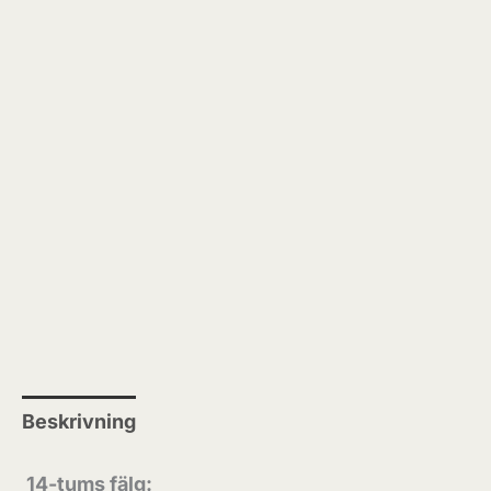
Beskrivning
Recensioner (0)
14-tums fälg: