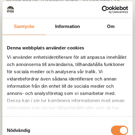
rutor – För Suzuki Samurai & SJ
Fräscha upp din Suzuki Samurai eller SJ med denna
Samtycke
Information
Om
stilrena
vita softtop
från
BESTOP – Pavement Ends-serien
,
utrustad med
klara PVC-fönster
för en klassisk look och
optimal sikt!
Denna webbplats använder cookies
Vi använder enhetsidentifierare för att anpassa innehållet
-
+
Lägg till i varukorg
och annonserna till användarna, tillhandahålla funktioner
för sociala medier och analysera vår trafik. Vi
Kategori:
SoftTop
vidarebefordrar även sådana identifierare och annan
information från din enhet till de sociala medier och
annons- och analysföretag som vi samarbetar med.
Skickas från centrallagret:
Dessa kan i sin tur kombinera informationen med annan
Produkten skickas direkt ifrån vårt centrallager och
information som du har tillhandahållit eller som de har
hem till kund. Leveranstid oftast 5-8 arbetsdagar.
samlat in när du har använt deras tjänster.
Lagersaldot är endast en prognos och ifall varan är
Samtyckesval
slut när vi fått in din order så kontaktar vi dig
Nödvändig
personligen.