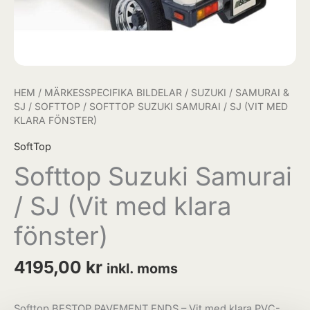
HEM
/
MÄRKESSPECIFIKA BILDELAR
/
SUZUKI
/
SAMURAI &
SJ
/
SOFTTOP
/ SOFTTOP SUZUKI SAMURAI / SJ (VIT MED
KLARA FÖNSTER)
SoftTop
Softtop Suzuki Samurai
/ SJ (Vit med klara
fönster)
4195,00
kr
inkl. moms
Softtop BESTOP PAVEMENT ENDS – Vit med klara PVC-