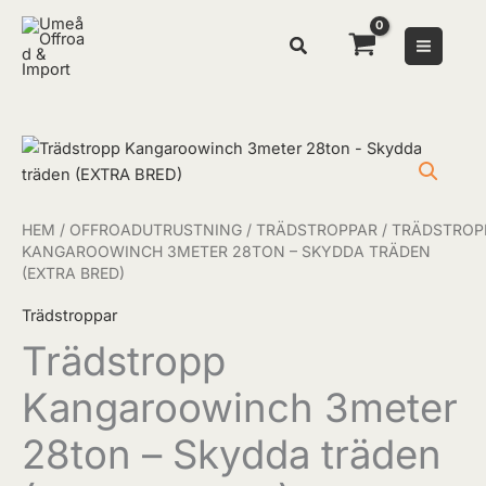
Hoppa
till
innehåll
Trädstropp
Kangaroowinch
3meter
28ton
HEM
/
OFFROADUTRUSTNING
/
TRÄDSTROPPAR
/ TRÄDSTROP
-
KANGAROOWINCH 3METER 28TON – SKYDDA TRÄDEN
(EXTRA BRED)
Skydda
träden
Trädstroppar
(EXTRA
Trädstropp
BRED)
mängd
Kangaroowinch 3meter
28ton – Skydda träden