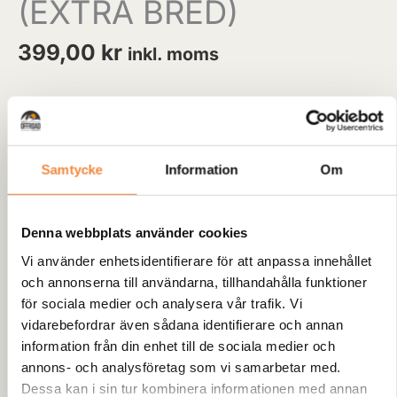
(EXTRA BRED)
399,00
kr
inkl. moms
LÄNGD: 3meter
BREDD: 120mm
Samtycke
Information
Om
Tillverkad av högkvalitativa material, garanterar
Kangaroowinch Trädstropp maximal hållbarhet och
motståndskraft mot slitage. Dess mjuka, men starka
Denna webbplats använder cookies
struktur skyddar träden från skador när den används som
Vi använder enhetsidentifierare för att anpassa innehållet
ankarpunkt för din vinch. Genom att effektivt fördela
och annonserna till användarna, tillhandahålla funktioner
lasten, minimerar denna trädstropp risken för att skada
för sociala medier och analysera vår trafik. Vi
barken eller orsaka oönskade skador på träden.
vidarebefordrar även sådana identifierare och annan
information från din enhet till de sociala medier och
Tillgänglighet:
2 i lager (kan restnoteras)
annons- och analysföretag som vi samarbetar med.
Dessa kan i sin tur kombinera informationen med annan